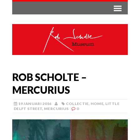
ROB SCHOLTE –
MERCURIUS
19 JANUARI 2016
COLLECTIE
,
HOME
,
LITTLE
DELFT STREET
,
MERCURIUS
0