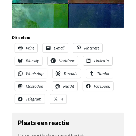
Dit delen:
Print
E-mail
Pinterest
Bluesky
Nextdoor
LinkedIn
WhatsApp
Threads
Tumblr
Mastodon
Reddit
Facebook
Telegram
X
Plaats een reactie