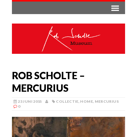
ROB SCHOLTE –
MERCURIUS
23 JUNI 2015
COLLECTIE
,
HOME
,
MERCURIUS
0