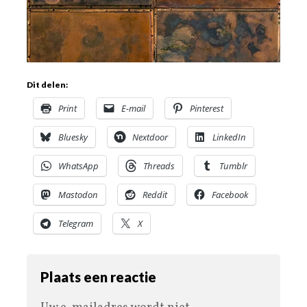
Dit delen:
Print
E-mail
Pinterest
Bluesky
Nextdoor
LinkedIn
WhatsApp
Threads
Tumblr
Mastodon
Reddit
Facebook
Telegram
X
Plaats een reactie