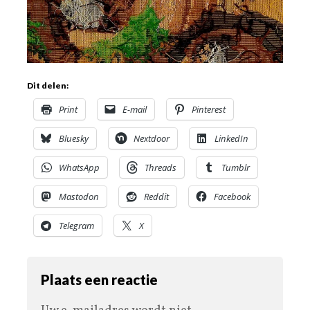
Dit delen:
Print
E-mail
Pinterest
Bluesky
Nextdoor
LinkedIn
WhatsApp
Threads
Tumblr
Mastodon
Reddit
Facebook
Telegram
X
Plaats een reactie