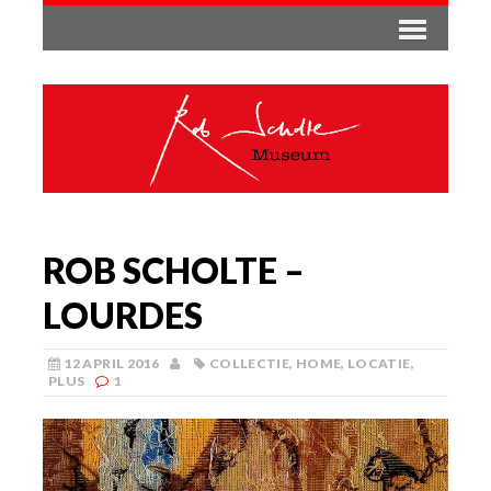
ROB SCHOLTE –
LOURDES
12 APRIL 2016
COLLECTIE
,
HOME
,
LOCATIE
,
PLUS
1