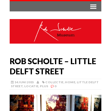
ROB SCHOLTE – LITTLE
DELFT STREET
14 JUNI 2015
COLLECTIE
,
HOME
,
LITTLE DELFT
STREET
,
LOCATIE
,
PLUS
0