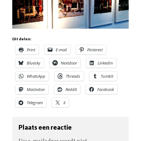
Dit delen:
Print
E-mail
Pinterest
Bluesky
Nextdoor
LinkedIn
WhatsApp
Threads
Tumblr
Mastodon
Reddit
Facebook
Telegram
X
Plaats een reactie