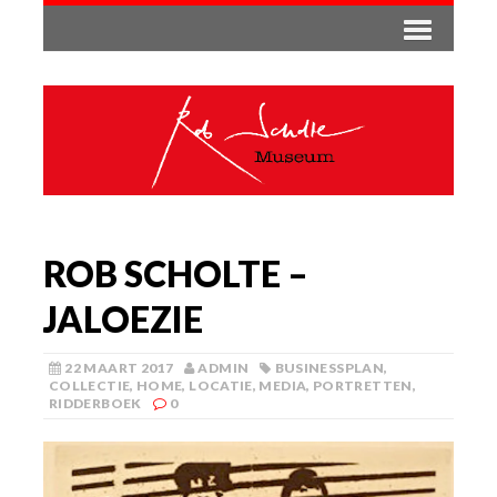
ROB SCHOLTE –
JALOEZIE
22 MAART 2017
ADMIN
BUSINESSPLAN
,
COLLECTIE
,
HOME
,
LOCATIE
,
MEDIA
,
PORTRETTEN
,
RIDDERBOEK
0