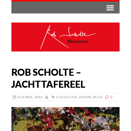
ROB SCHOLTE –
JACHTTAFEREEL
26 APRIL 2016
COLLECTIE
,
HOME
,
PLUS
0