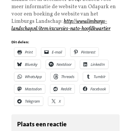
meer informatie de website van Odapark en
voor een boeking de website van het
Limburgs Landschap:
http://www.limburgs-
landschap.nl/item/excursies-nato-hoofdkwartier
Dit delen:
Print
E-mail
Pinterest
Bluesky
Nextdoor
LinkedIn
WhatsApp
Threads
Tumblr
Mastodon
Reddit
Facebook
Telegram
X
Plaats een reactie