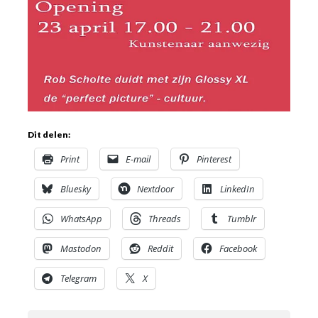
Dit delen:
Print
E-mail
Pinterest
Bluesky
Nextdoor
LinkedIn
WhatsApp
Threads
Tumblr
Mastodon
Reddit
Facebook
Telegram
X