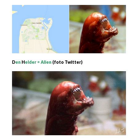
D
en
H
elder = Alien
(foto Twitter)