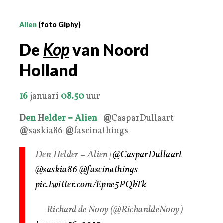
Alien
(foto Giphy)
De
Kop
van Noord
Holland
16
januari
08.50
uur
D
en
H
elder =
Alien
|
@
CasparDullaart
@
saskia86
@
fascinathings
Den Helder = Alien |
@CasparDullaart
@saskia86
@fascinathings
pic.twitter.com/Epne5PQbTk
— Richard de Nooy (@RicharddeNooy)