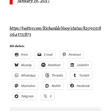
January 16, 2017
https://twitter.com/RicharddeNooy/status/82090118
0645711873
Dit delen:
Print
E-mail
Pinterest
Bluesky
Nextdoor
LinkedIn
WhatsApp
Threads
Tumblr
Mastodon
Reddit
Facebook
Telegram
X