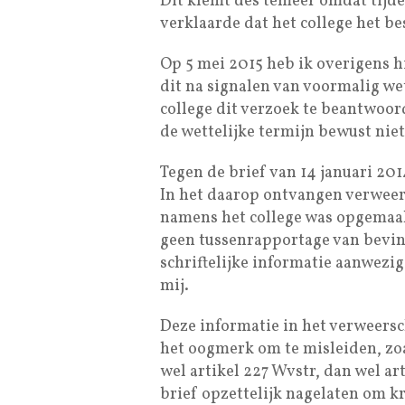
Dit klemt des temeer omdat tijde
verklaarde dat het college het b
Op 5 mei 2015 heb ik overigens
dit na signalen van voormalig we
college dit verzoek te beantwoor
de wettelijke termijn bewust nie
Tegen de brief van 14 januari 20
In het daarop ontvangen verweer
namens het college was opgemaa
geen tussenrapportage van bevi
schriftelijke informatie aanwezi
mij.
Deze informatie in het verweersch
het oogmerk om te misleiden, zoa
wel artikel 227 Wvstr, dan wel a
brief opzettelijk nagelaten om kr