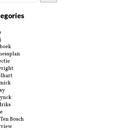
egories
s
j
boek
nessplan
ectie
right
lhart
mick
sy
ynck
riks
e
 Ten Bosch
rview