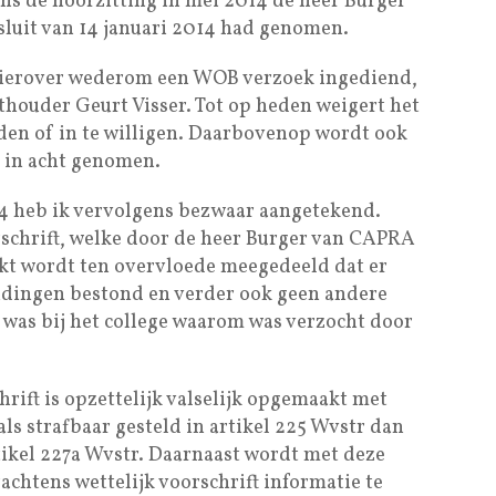
ns de hoorzitting in mei 2014 de heer Burger
esluit van 14 januari 2014 had genomen.
 hierover wederom een WOB verzoek ingediend,
thouder Geurt Visser. Tot op heden weigert het
den of in te willigen. Daarbovenop wordt ook
t in acht genomen.
14 heb ik vervolgens bezwaar aangetekend.
schrift, welke door de heer Burger van CAPRA
kt wordt ten overvloede meegedeeld dat er
ndingen bestond en verder ook geen andere
g was bij het college waarom was verzocht door
rift is opzettelijk valselijk opgemaakt met
ls strafbaar gesteld in artikel 225 Wvstr dan
rtikel 227a Wvstr. Daarnaast wordt met deze
achtens wettelijk voorschrift informatie te