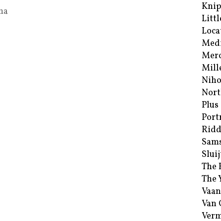
Kni
sma
Littl
Loca
Med
Merc
Mill
Niho
Nort
Plus
Port
Ridd
Sam
Sluij
The 
The 
Vaan
Van
Verm