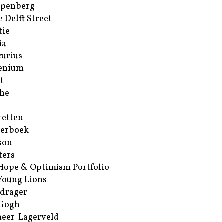
ppenberg
e Delft Street
tie
ia
urius
enium
t
he
retten
erboek
son
ters
Hope & Optimism Portfolio
Young Lions
drager
 Gogh
eer-Lagerveld