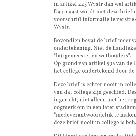
in artikel 225 Wvstr dan wel arti
Daarnaast wordt met deze brief o
voorschrift informatie te verstre
Wvstr.
Bovendien bevat de brief meer va
ondertekening. Niet de handteken
“burgemeester en wethouders”.
Op grond van artikel 59a van d
het college ondertekend door de
Deze brief is echter nooit in co
van dat college zijn geschied. De
ingericht, niet alleen met het o
oogmerk om in een later stadiu
“medeverantwoordelijk te maken”
deze brief nooit in college is be