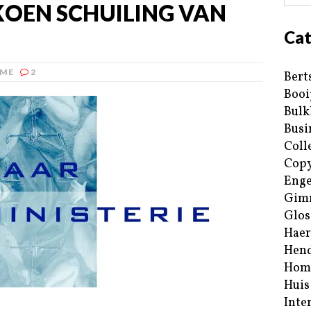
OEN SCHUILING VAN
Cat
ME
2
Bert
Booi
Bulk
Busi
Coll
Copy
Enge
Gim
Glos
Haer
Hend
Hom
Huis
Inte