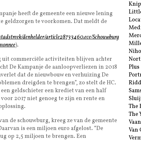
Kni
Littl
panje heeft de gemeente een nieuwe lening
Loca
te geldzorgen te voorkomen. Dat meldt de
Med
Merc
stadstreek/denhelder/article28733460.ece/Schouwburg
Mill
monnee
).
Niho
uit commerciële activiteiten blijven achter
Nort
acht De Kampanje de aanloopverliezen in 2018
Plus
nverlet dat de nieuwbouw en verhuizing De
Port
oblemen dreigden te brengen”, zo stelt de HC.
Ridd
een geldschieter een krediet van een half
Sam
 voor 2017 niet genoeg te zijn en rente en
Sluij
oplossing.
The 
The 
g van de schouwburg, kreeg ze van de gemeente
Vaan
Daarvan is een miljoen euro afgelost. “De
Van
ug op 2,5 miljoen te brengen. Een
Verm