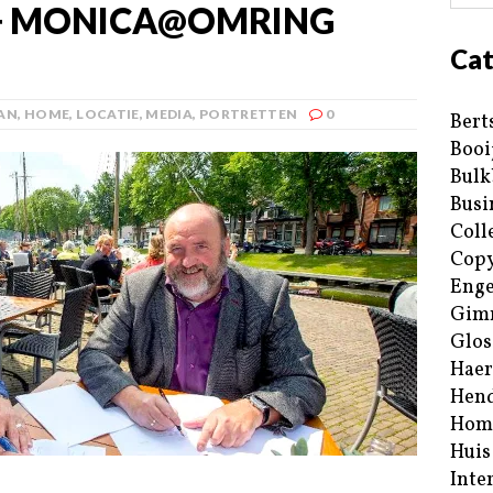
 + MONICA@OMRING
Cat
AN
,
HOME
,
LOCATIE
,
MEDIA
,
PORTRETTEN
0
Bert
Booi
Bulk
Busi
Coll
Copy
Enge
Gim
Glos
Haer
Hend
Hom
Huis
Inte