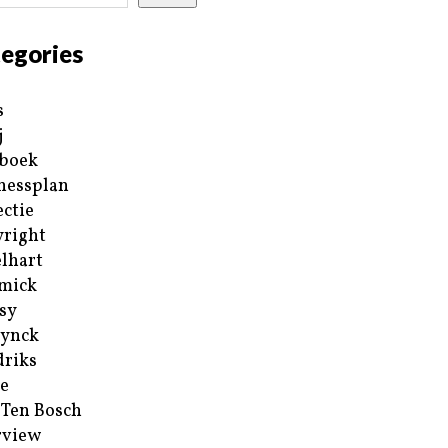
egories
s
j
boek
nessplan
ectie
right
lhart
mick
sy
ynck
riks
e
 Ten Bosch
rview