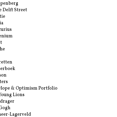
ppenberg
e Delft Street
tie
ia
urius
enium
t
he
retten
erboek
son
ters
Hope & Optimism Portfolio
Young Lions
drager
 Gogh
eer-Lagerveld