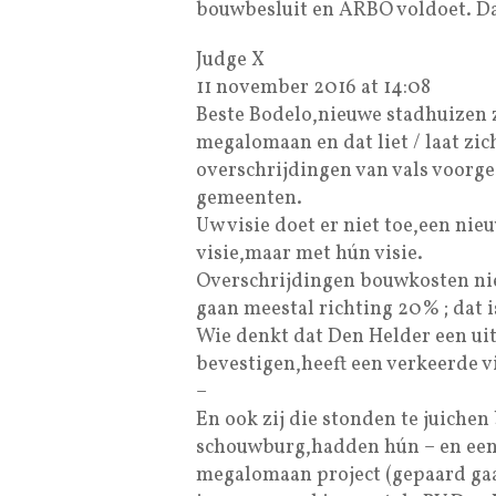
bouwbesluit en ARBO voldoet. Da
Judge X
11 november 2016 at 14:08
Beste Bodelo,nieuwe stadhuizen zi
megalomaan en dat liet / laat zic
overschrijdingen van vals voorg
gemeenten.
Uw visie doet er niet toe,een ni
visie,maar met hún visie.
Overschrijdingen bouwkosten n
gaan meestal richting 20% ; dat is
Wie denkt dat Den Helder een uit
bevestigen,heeft een verkeerde vi
–
En ook zij die stonden te juiche
schouwburg,hadden hún – en een 
megalomaan project (gepaard gaa