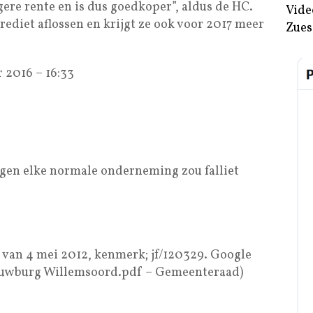
gere rente en is dus goedkoper”, aldus de HC.
Vide
diet aflossen en krijgt ze ook voor 2017 meer
Zues
 2016 – 16:33
agen elke normale onderneming zou falliet
f van 4 mei 2012, kenmerk; jf/120329. Google
houwburg Willemsoord.pdf – Gemeenteraad)