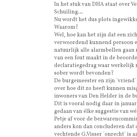
In het stuk van DHA staat over V
Schuiling…
Nu wordt het dus plots ingewikk
Waarom?
Wel, hoe kan het zijn dat een zi
verwoordend kunnend persoon een
natuurlijk alle alarmbellen gaan
van een fout maakt in de beoord
declaratiegedrag waar werkelijk 
sober wordt bevonden?
De burgemeester en zijn ´vriend´
over hoe dit zo heeft kunnen mis
inwoners van Den Helder in de b
Dit is vooral nodig daar in janu
gedaan van élke suggestie van w
Petje af voor de bezwarencommiss
anders kon dan concluderen dat d
vechtende G.Visser ´onrecht´ is 