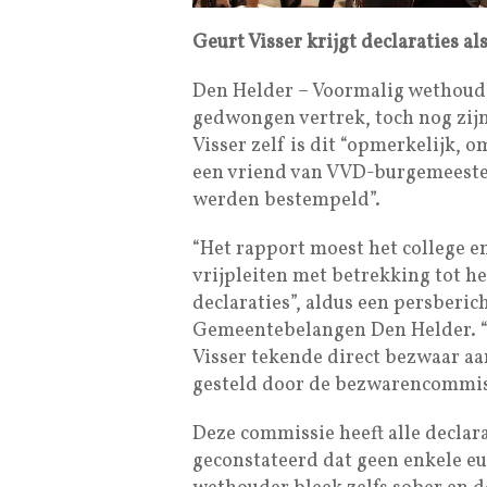
Geurt Visser krijgt declaraties a
Den Helder – Voormalig wethouder
gedwongen vertrek, toch nog zijn
Visser zelf is dit “opmerkelijk, 
een vriend van VVD-burgemeester 
werden bestempeld”.
“Het rapport moest het college e
vrijpleiten met betrekking tot h
declaraties”, aldus een persberich
Gemeentebelangen Den Helder. “
Visser tekende direct bezwaar aan
gesteld door de bezwarencommis
Deze commissie heeft alle declar
geconstateerd dat geen enkele e