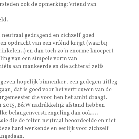
ersteden ook de opmerking: Vriend van
eld.
ch neutraal gedragend en zichzelf goed
 opdracht van een vríénd krijgt (waarbij
 rinkelen..) en dan tóch zo´n enorme knoepert
eling van een símpele vorm van
níéts aan mankeerde en die achteraf zelfs
 geven hopelijk binnenkort een gedegen uitleg
gaan, dat is goed voor het vertrouwen van de
urgemeester die voor hen het ambt draagt.
ari 2015, B&W nadrúkkelijk afstand hebben
élke belangenverstrengeling dan ook….
ie die de feiten neutraal beoordeelde en niet
eze hard werkende en eerlijk voor zichzelf
aangedaan.