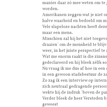
manier daar zó mee weten om te ga
worden.
Amerikanen zeggen:wat je niet om
halve waarheid en bedoeld om mo
Vele slapeloze nachten heeft dez
maar een mens.
Misschien zal hij het niet toege
draaien´ om de mensheid te blijv
weer, in het juiste perspectief te 
Wat me enorm raakt is die zinsn
gedeclareerd en hij bleek zélfs 
Nu vraag ik me dus af hoe in een
in een gewoon stadsbestuur de z
Zo zag ik een interview op inter
zich neutraal gedragende persoo
wekte hij de indruk ´boven de part
Verder bleek de heer Versteden bi
geweest