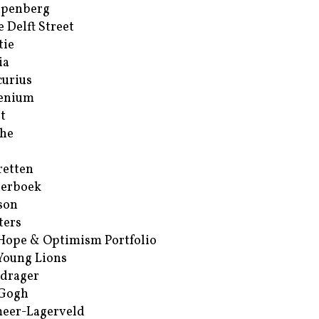
ppenberg
e Delft Street
tie
ia
urius
enium
t
he
retten
erboek
son
ters
Hope & Optimism Portfolio
Young Lions
drager
 Gogh
eer-Lagerveld