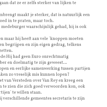
an dat ze er zelfs sterker van lijken te
brengt maakt je sterker, dat is natuurlijk een
ed in te praten, maar toch.
e medeburger waarschijnlijk gehad, hij is ook
ven maar hij heeft aan vele ´knoppen moeten
en begrijpen en zijn eigen gedrag, telkens
zetten.
ede:Hij had geen Euro onrechtmatig
sober en doelmatig te zijn geweest…
 open en eerlijke samenwerking tussen partijen
aken zo vreselijk mis kunnen lopen?
net van Versteden over Van Rey en kreeg een
n te zien die zich goed verwoorden kon, ook
ijen´ te willen staan.
j verschillende gemeentes secretaris te zijn