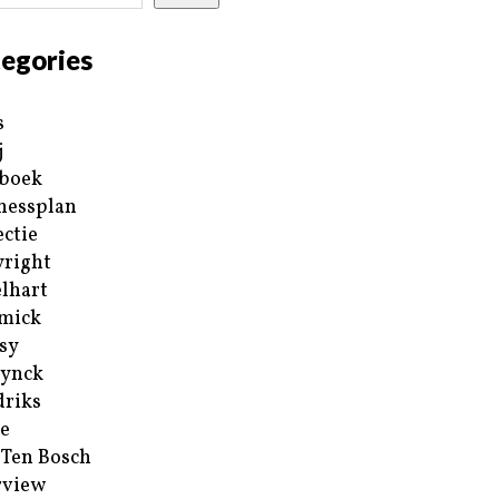
egories
s
j
boek
nessplan
ectie
right
lhart
mick
sy
ynck
riks
e
 Ten Bosch
rview