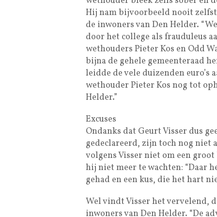
wethouder bleek zelfs sober en do
Hij nam bijvoorbeeld nooit zelfst
de inwoners van Den Helder. “We
door het college als frauduleus a
wethouders Pieter Kos en Odd W
bijna de gehele gemeenteraad hem
leidde de vele duizenden euro’s a
wethouder Pieter Kos nog tot op
Helder.”
Excuses
Ondanks dat Geurt Visser dus ge
gedeclareerd, zijn toch nog niet 
volgens Visser niet om een groot
hij niet meer te wachten: “Daar h
gehad en een kus, die het hart ni
Wel vindt Visser het vervelend, d
inwoners van Den Helder. “De ad