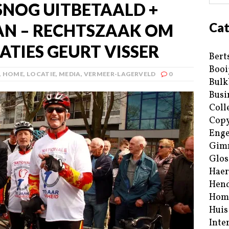
SNOG UITBETAALD +
Cat
N – RECHTSZAAK OM
ATIES GEURT VISSER
Bert
Booi
,
HOME
,
LOCATIE
,
MEDIA
,
VERMEER-LAGERVELD
0
Bulk
Busi
Coll
Copy
Enge
Gim
Glos
Haer
Hend
Hom
Huis
Inte