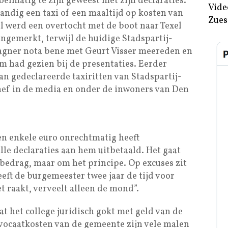
elmatig te zijn geweest met zijn declaraties.
Vide
andig een taxi of een maaltijd op kosten van
Zues
l werd een overtocht met de boot naar Texel
angemerkt, terwijl de huidige Stadspartij-
agner nota bene met Geurt Visser meereden en
 had gezien bij de presentaties. Eerder
an gedeclareerde taxiritten van Stadspartij-
hef in de media en onder de inwoners van Den
en enkele euro onrechtmatig heeft
alle declaraties aan hem uitbetaald. Het gaat
 bedrag, maar om het principe. Op excuses zit
eeft de burgemeester twee jaar de tijd voor
et raakt, verveelt alleen de mond”.
at het college juridisch gokt met geld van de
vocaatkosten van de gemeente zijn vele malen