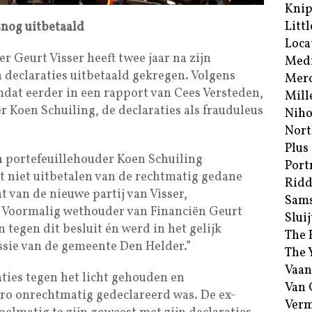
Kni
Littl
lsnog uitbetaald
Loca
 Geurt Visser heeft twee jaar na zijn
Med
 declaraties uitbetaald gekregen. Volgens
Merc
omdat eerder in een rapport van Cees Versteden,
Mill
Koen Schuiling, de declaraties als frauduleus
Niho
Nort
Plus
n portefeuillehouder Koen Schuiling
Port
et niet uitbetalen van de rechtmatig gedane
Ridd
t van de nieuwe partij van Visser,
Sam
Voormalig wethouder van Financiën Geurt
Sluij
 tegen dit besluit én werd in het gelijk
The 
sie van de gemeente Den Helder.”
The 
Vaan
aties tegen het licht gehouden en
Van
uro onrechtmatig gedeclareerd was. De ex-
Verm