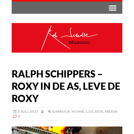
RALPH SCHIPPERS –
ROXY IN DE AS, LEVE DE
ROXY
2 JULI 2017
GIMMICK
,
HOME
,
LOCATIE
,
MEDIA
0