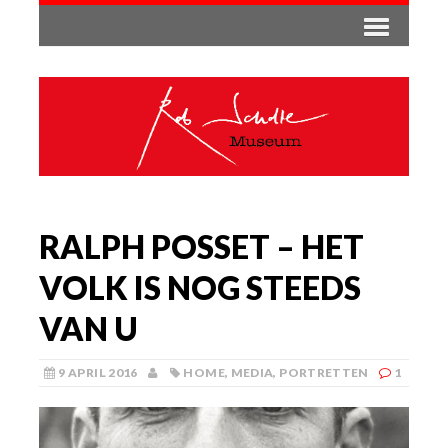
RALPH POSSET – HET
VOLK IS NOG STEEDS
VAN U
9 APRIL 2016
HOME
,
MEDIA
,
PORTRETTEN
1