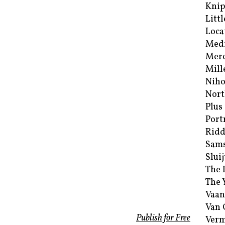
Kni
Littl
Loca
Med
Merc
Mill
Niho
Nort
Plus
Port
Ridd
Sam
Sluij
The 
The 
Vaan
Van
Publish for Free
Verm