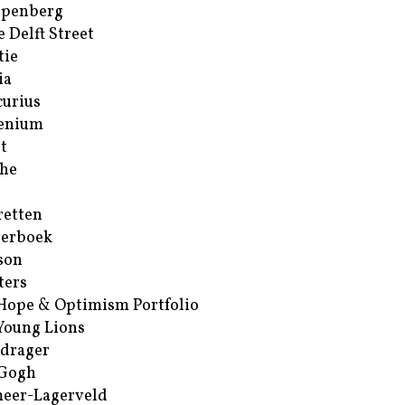
ppenberg
e Delft Street
tie
ia
urius
enium
t
he
retten
erboek
son
ters
Hope & Optimism Portfolio
Young Lions
drager
 Gogh
eer-Lagerveld