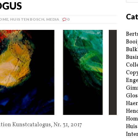
OGUS
Cat
OME
,
HUIS TEN BOSCH
,
MEDIA
0
Bert
Booi
Bulk
Busi
Coll
Copy
Enge
Gim
Glos
Haer
Hend
Hom
tion Kunstcatalogus, Nr. 31, 2017
Huis
Inte