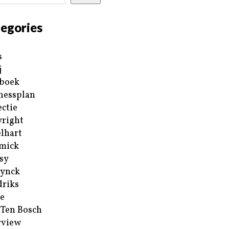
egories
s
j
boek
nessplan
ectie
right
lhart
mick
sy
ynck
riks
e
 Ten Bosch
rview