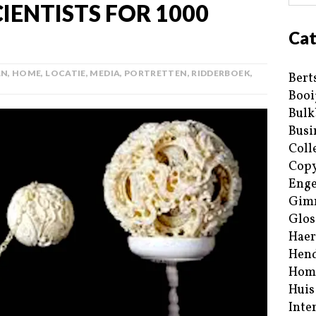
CIENTISTS FOR 1000
Cat
AN
,
HOME
,
LOCATIE
,
MEDIA
,
PORTRETTEN
,
RIDDERBOEK
,
Bert
Booi
Bulk
Busi
Coll
Copy
Enge
Gim
Glos
Haer
Hend
Hom
Huis
Inte