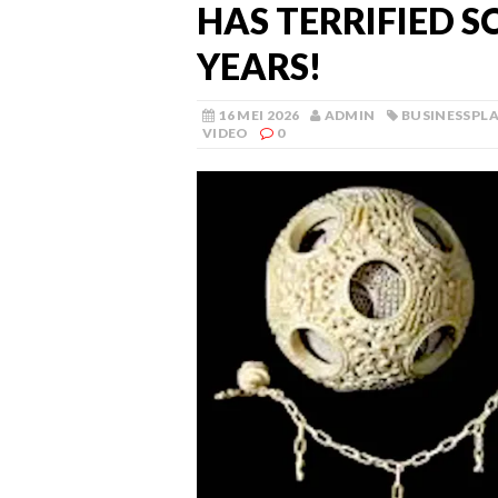
HAS TERRIFIED S
YEARS!
16 MEI 2026
ADMIN
BUSINESSPL
VIDEO
0