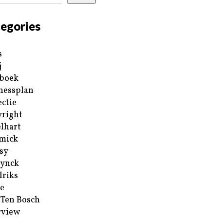
egories
s
j
boek
nessplan
ectie
right
lhart
mick
sy
ynck
riks
e
 Ten Bosch
rview