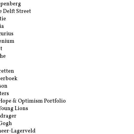
ppenberg
e Delft Street
tie
ia
urius
enium
t
he
retten
erboek
son
ters
Hope & Optimism Portfolio
Young Lions
drager
 Gogh
eer-Lagerveld