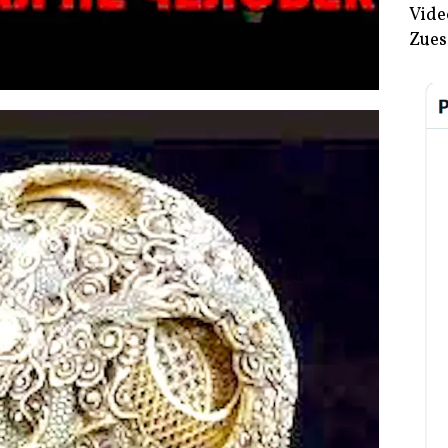
Vide
Zues