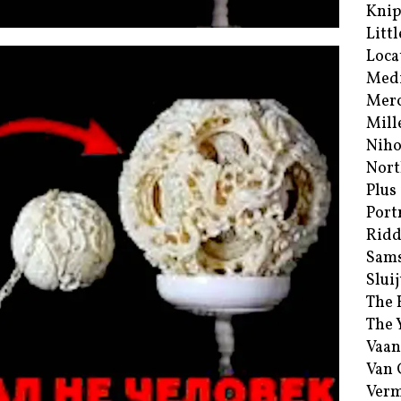
Kni
Littl
Loca
Med
Merc
Mill
Niho
Nort
Plus
Port
Ridd
Sam
Sluij
The 
The 
Vaan
Van
Verm