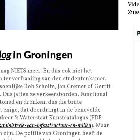
Vide
Zues
log
in Groningen
mag NIETS meer. En dus ook niet het
 ter verfraaiing van den studentenkamer.
oenlijke Rob Scholte, Jan Cremer of Gerrit
 Dus jatten ze verkeersborden. Functional
 stoned en dronken, dus die brute
t enige, dat doordringt in de benevelde
Verkeer & Waterstaat Kunstcatalogus (PDF:
es/ministerie-van-infrastructuur-en-milieu
). Maar
 zijn. De politie van Groningen heeft de