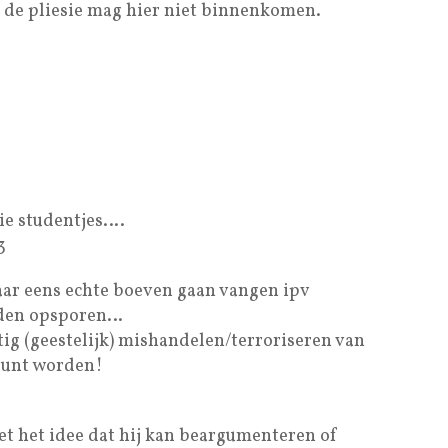
de pliesie mag hier niet binnenkomen.
ie studentjes….
3
aar eens echte boeven gaan vangen ipv
rden opsporen…
ig (geestelijk) mishandelen/terroriseren van
punt worden!
t het idee dat hij kan beargumenteren of