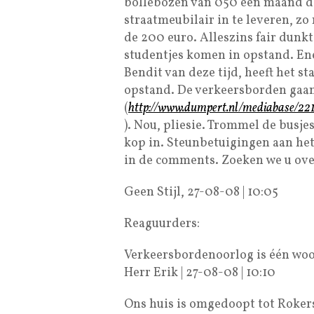
bollebozen van 050 een maand de
straatmeubilair in te leveren, zo 
de 200 euro. Alleszins fair dunkt
studentjes komen in opstand. En
Bendit van deze tijd, heeft het s
opstand. De verkeersborden ga
(
http://www.dumpert.nl/mediabase/22
). Nou, pliesie. Trommel de busj
kop in. Steunbetuigingen aan he
in de comments. Zoeken we u over
Geen Stijl, 27-08-08 | 10:05
Reaguurders:
Verkeersbordenoorlog is één woor
Herr Erik | 27-08-08 | 10:10
Ons huis is omgedoopt tot Rokers