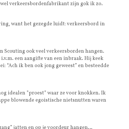
 wel verkeersbordenfabrikant zijn gok ik zo.
ng, want het gezegde luidt: verkeersbord in
5
n Scouting ook veel verkeersborden hangen.
i.v.m. een aangifte van een inbraak. Hij keek
ei: “Ach ik ben ook jong geweest” en besteedde
og idealen *proest* waar ze voor knokken. Ik
slappe blowende egoistische nietsnutten waren
ang” jatten en op je voordeur hangen…