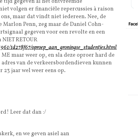
 tijd gegeven al het ontvreemde
niet volgen er financiële repercussies à raison
 ons, maar dat vindt niet iedereen. Nee, de
e Marlon Penn, zeg maar de Daniel Cohn-
tartsignaal gegeven voor een revolte en een
an NIET RETOUR
1961/1d278f67/oproep_aan_groningse_studentjes.html
es ME maar weer op, en sla deze oproer hard de
t adres van de verkeersbordendieven kunnen
 23 jaar wel weer eens op.
d! Leer dat dan :/
kerk, en we geven asiel aan