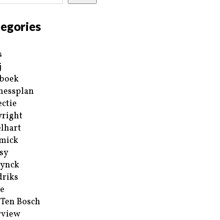
egories
s
j
boek
nessplan
ectie
right
lhart
mick
sy
ynck
riks
e
 Ten Bosch
rview