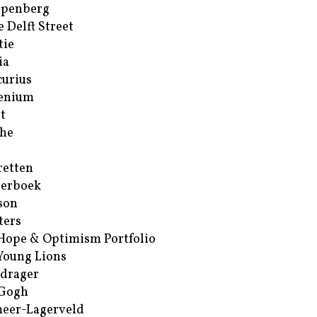
ppenberg
e Delft Street
tie
ia
urius
enium
t
he
retten
erboek
son
ters
Hope & Optimism Portfolio
Young Lions
drager
 Gogh
eer-Lagerveld