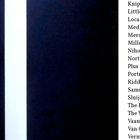
Kni
Littl
Loca
Med
Merc
Mill
Niho
Nort
Plus
Port
Ridd
Sam
Sluij
The 
The 
Vaan
Van
Verm