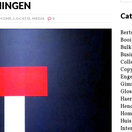
NINGEN
Cat
HOME
,
LOCATIE
,
MEDIA
0
Bert
Booi
Bulk
Busi
Coll
Copy
Enge
Gim
Glos
Haer
Hend
Hom
Huis
Inte