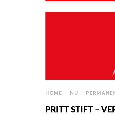
HOME
NU
PERMANE
PRITT STIFT – V