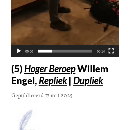
00:00
00:14
(
5
)
Hoger Beroep
Willem
Engel,
Repliek
|
Dupliek
Gepubliceerd 17 mrt 2025