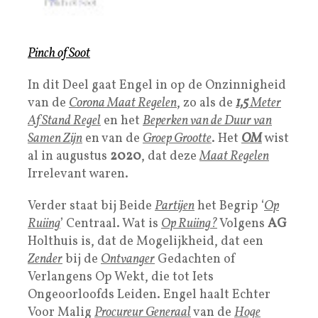
Pinch of Soot
In dit Deel gaat Engel in op de Onzinnigheid
van de
Corona Maat Regelen
, zo als de
1,5
Meter
Af Stand Regel
en het
Beperken van de Duur van
Samen Zijn
en van de
Groep Grootte
. Het
OM
wist
al in augustus
2020
, dat deze
Maat Regelen
Irrelevant waren.
Verder staat bij Beide
Partijen
het Begrip ‘
Op
Ruiing
’ Centraal. Wat is
Op Ruiing?
Volgens
AG
Holthuis is, dat de Mogelijkheid, dat een
Zender
bij de
Ontvanger
Gedachten of
Verlangens Op Wekt, die tot Iets
Ongeoorloofds Leiden. Engel haalt Echter
Voor Malig
Procureur Generaal
van de
Hoge