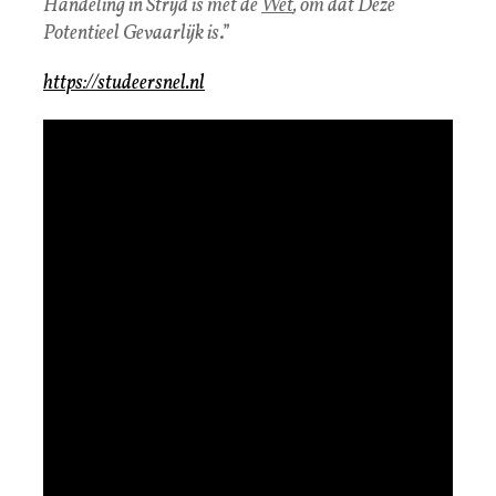
Handeling in Strijd is met de
Wet
, om dat Deze
Potentieel Gevaarlijk is
.”
https://studeersnel.nl