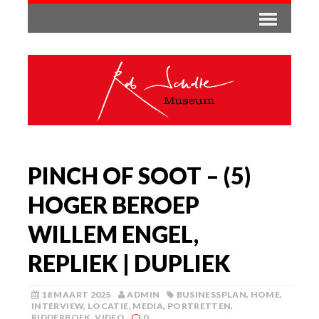
PINCH OF SOOT – (5)
HOGER BEROEP
WILLEM ENGEL,
REPLIEK | DUPLIEK
18 MAART 2025
ADMIN
BUSINESSPLAN
,
HOME
,
INTERVIEW
,
LOCATIE
,
MEDIA
,
PORTRETTEN
,
RIDDERBOEK
,
VIDEO
0