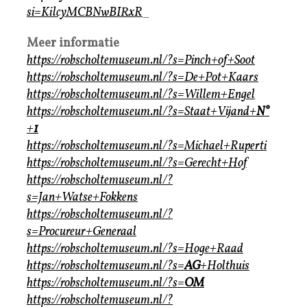
si=KilcyMCBNwBIRxR
_
Meer informatie
https://robscholtemuseum.nl/?s=Pinch+of+Soot
https://robscholtemuseum.nl/?s=De+Pot+Kaars
https://robscholtemuseum.nl/?s=Willem+Engel
https://robscholtemuseum.nl/?s=Staat+Vijand+
N°
+
1
https://robscholtemuseum.nl/?s=Michael+Ruperti
https://robscholtemuseum.nl/?s=Gerecht+Hof
https://robscholtemuseum.nl/?
s=Jan+Watse+Fokkens
https://robscholtemuseum.nl/?
s=Procureur+Generaal
https://robscholtemuseum.nl/?s=Hoge+Raad
https://robscholtemuseum.nl/?s=
AG
+Holthuis
https://robscholtemuseum.nl/?s=
OM
https://robscholtemuseum.nl/?