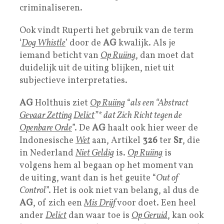
criminaliseren.
Ook vindt Ruperti het gebruik van de term
‘
Dog Whistle
’ door de
AG
kwalijk. Als je
iemand beticht van
Op Ruiing
, dan moet dat
duidelijk uit de uiting blijken, niet uit
subjectieve interpretaties.
AG
Holthuis ziet
Op Ruiing
“
als een “Abstract
Gevaar Zetting
Delict
”* dat Zich Richt tegen de
Openbare Orde
”. De
AG
haalt ook hier weer de
Indonesische
Wet
aan, Artikel
326
ter
Sr
, die
in Nederland
Niet Geldig
is.
Op Ruiing
is
volgens hem al begaan op het moment van
de uiting, want dan is het geuite “
Out of
Control
”. Het is ook niet van belang, al dus de
AG
, of zich een
Mis Drijf
voor doet. Een heel
ander
Delict
dan waar toe is
Op Geruid
, kan ook