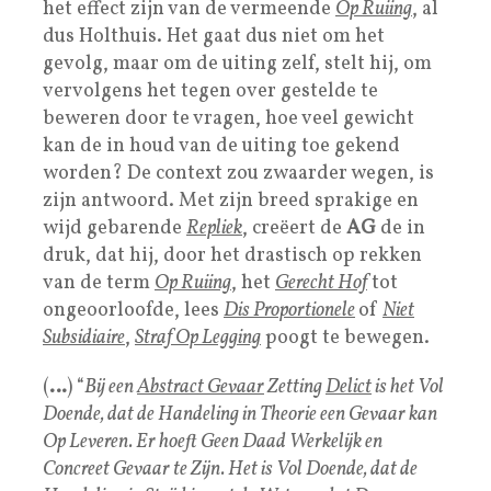
het effect zijn van de vermeende
Op Ruiing
, al
dus Holthuis. Het gaat dus niet om het
gevolg, maar om de uiting zelf, stelt hij, om
vervolgens het tegen over gestelde te
beweren door te vragen, hoe veel gewicht
kan de in houd van de uiting toe gekend
worden? De context zou zwaarder wegen, is
zijn antwoord. Met zijn breed sprakige en
wijd gebarende
Repliek
, creëert de
AG
de in
druk, dat hij, door het drastisch op rekken
van de term
Op Ruiing
, het
Gerecht Hof
tot
ongeoorloofde, lees
Dis Proportionele
of
Niet
Subsidiaire
,
Straf Op Legging
poogt te bewegen.
(
…
) “
Bij een
Abstract Gevaar
Zetting
Delict
is het Vol
Doende, dat de Handeling in Theorie een Gevaar kan
Op Leveren. Er hoeft Geen Daad Werkelijk en
Concreet Gevaar te Zijn. Het is Vol Doende, dat de