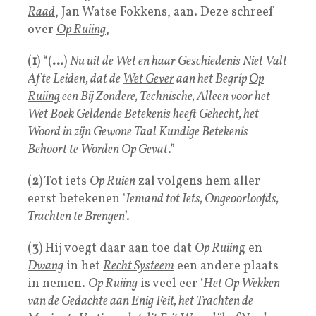
Raad
, Jan Watse Fokkens, aan. Deze schreef
over
Op Ruiing
,
(
1
) “(
…
)
Nu uit de
Wet
en haar Geschiedenis Niet Valt
Af te Leiden, dat de
Wet Gever
aan het Begrip
Op
Ruiing
een Bij Zondere, Technische, Alleen voor het
Wet Boek
Geldende Betekenis heeft Gehecht, het
Woord in zijn Gewone Taal Kundige Betekenis
Behoort te Worden Op Gevat
.”
(
2
) Tot iets
Op Ruien
zal volgens hem aller
eerst betekenen ‘
Iemand tot Iets, Ongeoorloofds,
Trachten te Brengen
’.
(
3
) Hij voegt daar aan toe dat
Op Ruiin
g en
Dwang
in het
Recht Systeem
een andere plaats
in nemen.
Op Ruiing
is veel eer ‘
Het Op Wekken
van de Gedachte aan Enig Feit, het Trachten de