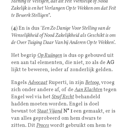
Mening te Vestigen, dat dit Feit Wenselijk of Nood
Zakelijk is en het Verlangen Op te Wekken om dat Feit
te Bewerk Stelligen
“.
(
4
) En is dus ‘
Een Zo Danige Voor Stelling van de
Wenselijkheid of Nood Zakelijkheid als Geschikt is om
de Over Tuiging Daar Van bij Anderen Op te Wekken
’.
Het begrip
Op Ruiingen
is dus op gebouwd uit
een aan tal elementen, die niet, zo als de
AG
lijkt te beweren, ieder af zonderlijk gelden.
Engels
Advocaat
Ruperti, in zijn
Betoog
, vroeg
zich onder andere af, of de
Aan Klachten
tegen
Engel wel via het
Straf Recht
behandeld
hadden moeten worden. Engel is doel
bewust tot
Staat Vijand
N° 1
een gemaakt, er is
van alles geprobeerd om hem dwars te
zitten. Dit
Proces
wordt gebruikt om hem te