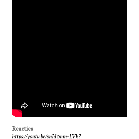
Reacties
https://youtu.be/snId0nm-LVk?