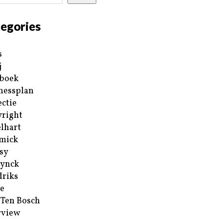
egories
s
j
boek
nessplan
ectie
right
lhart
mick
sy
ynck
riks
e
 Ten Bosch
rview