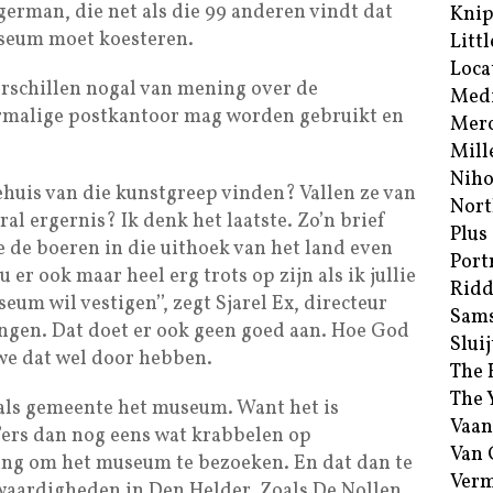
agerman, die net als die 99 anderen vindt dat
Kni
seum moet koesteren.
Littl
Loca
rschillen nogal van mening over de
Med
malige postkantoor mag worden gebruikt en
Merc
Mill
Niho
tehuis van die kunstgreep vinden? Vallen ze van
Nort
ral ergernis? Ik denk het laatste. Zo’n brief
Plus
ie de boeren in die uithoek van het land even
Port
u er ook maar heel erg trots op zijn als ik jullie
Ridd
eum wil vestigen’’, zegt Sjarel Ex, directeur
Sam
gen. Dat doet er ook geen goed aan. Hoe God
Sluij
we dat wel door hebben.
The 
The 
 als gemeente het museum. Want het is
Vaan
’ers dan nog eens wat krabbelen op
Van
ng om het museum te bezoeken. En dat dan te
Verm
aardigheden in Den Helder. Zoals De Nollen.