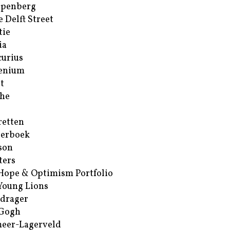
ppenberg
e Delft Street
tie
ia
urius
enium
t
he
retten
erboek
son
ters
Hope & Optimism Portfolio
Young Lions
drager
 Gogh
eer-Lagerveld