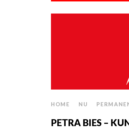
HOME
NU
PERMANE
PETRA BIES – KU