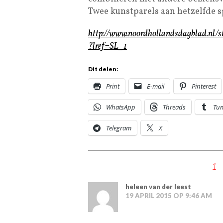
Twee kunstparels aan hetzelfde s
http://www.noordhollandsdagblad.nl/s
?lref=SL_1
Dit delen:
Print
E-mail
Pinterest
WhatsApp
Threads
Tu
Telegram
X
1
heleen van der leest
19 APRIL 2015 OP 9:46 AM