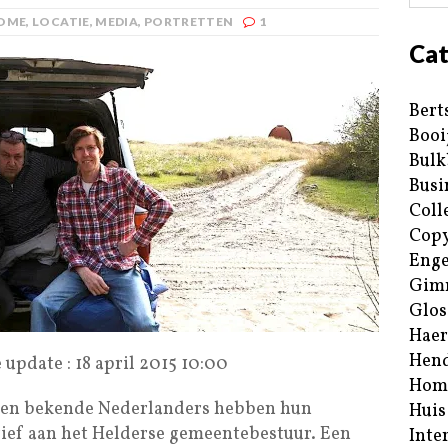
OME
,
LOCATIE
,
MEDIA
,
PORTRETTEN
1
Cat
Bert
Booi
Bulk
Busi
Coll
Copy
Enge
Gim
Glos
Haer
Hend
 update : 18 april 2015 10:00
Hom
en bekende Nederlanders hebben hun
Huis
ief aan het Helderse gemeentebestuur. Een
Inte