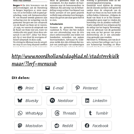
http://www.noordhollandsdagblad.nl/stadstreek/alk
maar/?lref=menusub
Dit delen:
Print
E-mail
Pinterest
Bluesky
Nextdoor
LinkedIn
WhatsApp
Threads
Tumblr
Mastodon
Reddit
Facebook