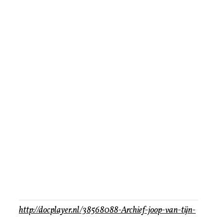
http://docplayer.nl/38568088-Archief-joop-van-tijn-