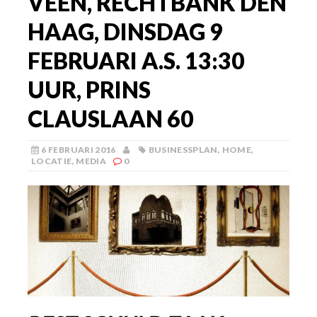
VEEN, RECHTBANK DEN
HAAG, DINSDAG 9
FEBRUARI A.S. 13:30
UUR, PRINS
CLAUSLAAN 60
6 FEBRUARI 2016
BUSINESSPLAN
,
HOME
,
LOCATIE
,
MEDIA
0