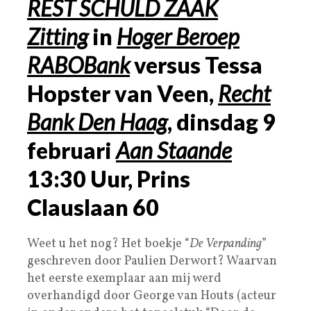
REST SCHULD ZAAK
Zitting
in
Hoger Beroep
RABO
Bank
versus Tessa
Hopster van Veen,
Recht
Bank Den Haag
, dinsdag
9
februari
Aan Staande
13:30
Uur, Prins
Clauslaan
60
Weet u het nog? Het boekje “
De Verpanding
”
geschreven door Paulien Derwort? Waarvan
het eerste exemplaar aan mij werd
overhandigd door George van Houts (acteur