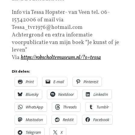
Info via Tessa Hopster- van Veen tel. 06-
15342006 of mail via
Tessa_tvr1976@hotmail.com
Achtergrond en extra informatie
voorpublicatie van mijn boek “Je kunst of je
leven”
Via
https://robscholtemuseum.nl/?s=tessa
Dit delen:
Print
E-mail
Pinterest
Bluesky
Nextdoor
LinkedIn
WhatsApp
Threads
Tumblr
Mastodon
Reddit
Facebook
Telegram
X