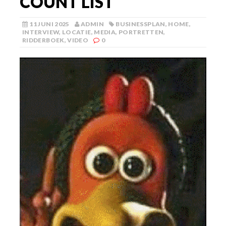
COUNT LIST
11 JUNI 2025
ADMIN
BUSINESSPLAN
,
HOME
,
INTERVIEW
,
LOCATIE
,
MEDIA
,
PORTRETTEN
,
RIDDERBOEK
,
VIDEO
0