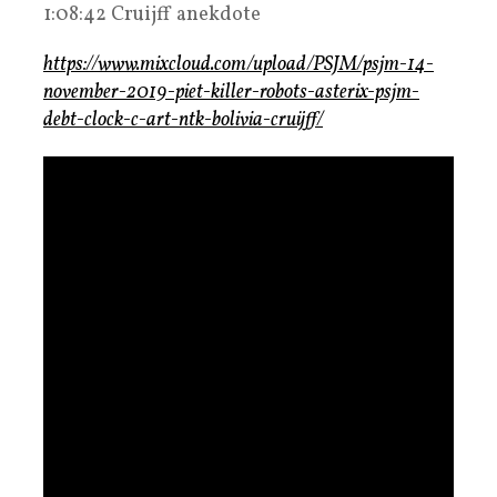
1:08:42 Cruijff anekdote
https://www.mixcloud.com/upload/PSJM/psjm-14-
november-2019-piet-killer-robots-asterix-psjm-
debt-clock-c-art-ntk-bolivia-cruijff/