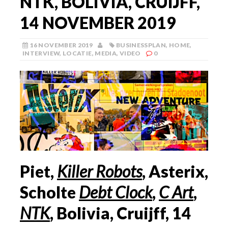
NTK, BOLIVIA, CRUIJFF,
14 NOVEMBER 2019
16 NOVEMBER 2019
BUSINESSPLAN
,
HOME
,
INTERVIEW
,
LOCATIE
,
MEDIA
,
VIDEO
0
Piet,
Killer Robots
, Asterix,
Scholte
Debt Clock
,
C Art
,
NTK
, Bolivia, Cruijff, 14