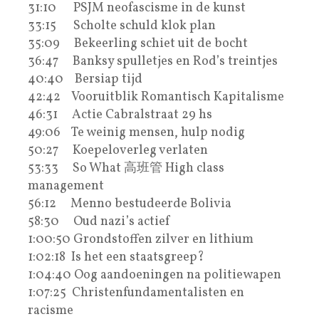
31:10 PSJM neofascisme in de kunst
33:15 Scholte schuld klok plan
35:09 Bekeerling schiet uit de bocht
36:47 Banksy spulletjes en Rod’s treintjes
40:40 Bersiap tijd
42:42 Vooruitblik Romantisch Kapitalisme
46:31 Actie Cabralstraat 29 hs
49:06 Te weinig mensen, hulp nodig
50:27 Koepeloverleg verlaten
53:33 So What 高班管 High class
management
56:12 Menno bestudeerde Bolivia
58:30 Oud nazi’s actief
1:00:50 Grondstoffen zilver en lithium
1:02:18 Is het een staatsgreep?
1:04:40 Oog aandoeningen na politiewapen
1:07:25 Christenfundamentalisten en
racisme