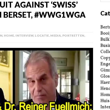
UIT AGAINST ‘SWISS’
Cat
IN BERSET, #WWG1WGA
Bert
Booi
AN
,
HOME
,
INTERVIEW
,
LOCATIE
,
MEDIA
,
PORTRETTEN
,
Bulk
Busi
Coll
Copy
Enge
Gim
Glos
Haer
Hend
Hom
Huis
Inte