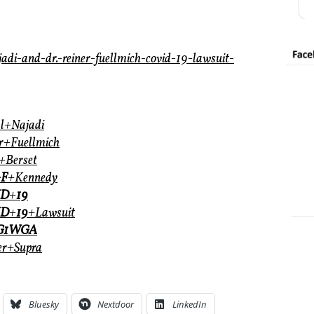
adi-and-dr.-reiner-fuellmich-covid-19-lawsuit-
al+Najadi
er+Fuellmich
n+Berset
+F
+Kennedy
ID
+
19
ID
+
19
+Lawsuit
1WGA
er+Supra
Bluesky
Nextdoor
LinkedIn