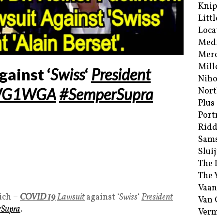
Kni
Littl
Loca
Med
Merc
Mill
gainst ‘
Swiss
‘
President
Niho
G1WGA
#SemperSupra
Nort
Plus
Port
Ridd
Sam
Sluij
The 
The 
Vaan
ich –
COVID
19
Lawsuit
against ‘
Swiss
‘
President
Van
rSupra
.
Verm