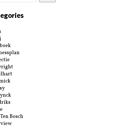
egories
s
j
boek
nessplan
ectie
right
lhart
mick
sy
ynck
riks
e
 Ten Bosch
rview