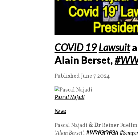
COVID 19
Lawsuit
a
Alain Berset,
#
WW
Published June 7 2024
Pascal Najadi
News
Pascal Najadi
&
Dr
Reiner Fuellm
‘
Alain Berset
‘.
#WWG1WGA
#
Sempe