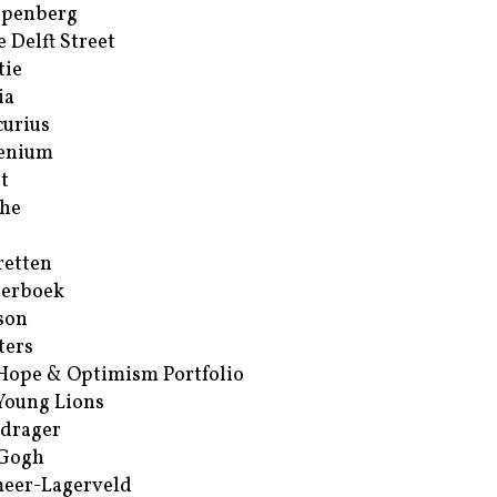
ppenberg
e Delft Street
tie
ia
urius
enium
t
he
retten
erboek
son
ters
Hope & Optimism Portfolio
Young Lions
drager
 Gogh
eer-Lagerveld