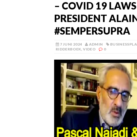
– COVID 19 LAWS
PRESIDENT ALA
#SEMPERSUPRA
7 JUNI 2024
ADMIN
BUSINESSPL
RIDDERBOEK
,
VIDEO
0