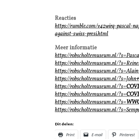
Reacties
https://rumble.com/v4zwirq-pascal-naj
against-swiss-presi.html
Meer informatie
https://robscholtemuseum.nl/?s=Pasc
https://robscholtemuseum.nl/?s=Rein
https://robscholtemuseum.nl/?s=Alai
https://robscholtemuseum.nl/?s=John
https://robscholtemuseum.nl/?s=
COV
https://robscholtemuseum.nl/?s=
COV
https://robscholtemuseum.nl/?s=
WWG
https://robscholtemuseum.nl/?s=Semp
Dit delen:
Print
E-mail
Pinterest