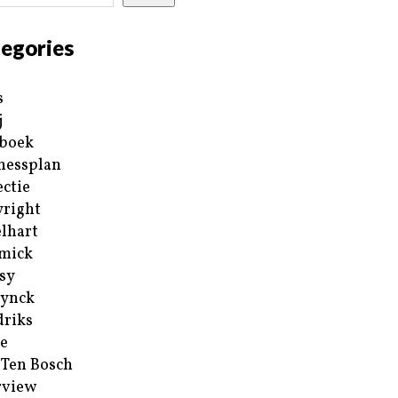
egories
s
j
boek
nessplan
ectie
right
lhart
mick
sy
ynck
riks
e
 Ten Bosch
rview