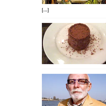
[...]