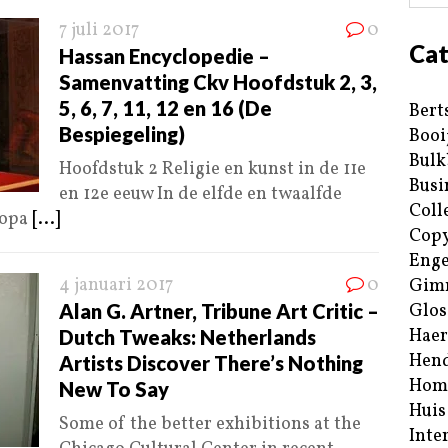
7 juli 2017
0
Cat
Hassan Encyclopedie –
Samenvatting Ckv Hoofdstuk 2, 3,
5, 6, 7, 11, 12 en 16 (De
Bert
Bespiegeling)
Booi
Bulk
Hoofdstuk 2 Religie en kunst in de 11e
Busi
en 12e eeuw In de elfde en twaalfde
Coll
ropa
[...]
Copy
Enge
4 januari 2017
0
Gim
Alan G. Artner, Tribune Art Critic –
Glos
Haer
Dutch Tweaks: Netherlands
Hend
Artists Discover There’s Nothing
Hom
New To Say
Huis
Some of the better exhibitions at the
Inte