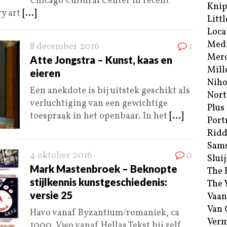
Chicago Cultural Center in recent
Kni
ry art
[...]
Littl
Loca
Med
8 december 2016
1
Merc
Atte Jongstra – Kunst, kaas en
Mill
eieren
Niho
Een anekdote is bij uitstek geschikt als
Nort
verluchtiging van een gewichtige
Plus
toespraak in het openbaar. In het
[...]
Port
Ridd
Sam
4 oktober 2016
0
Sluij
Mark Mastenbroek – Beknopte
The 
stijlkennis kunstgeschiedenis:
The 
versie 25
Vaan
Van
Havo vanaf Byzantium/romaniek, ca
Verm
1000, Vwo vanaf Hellas Tekst bij zelf