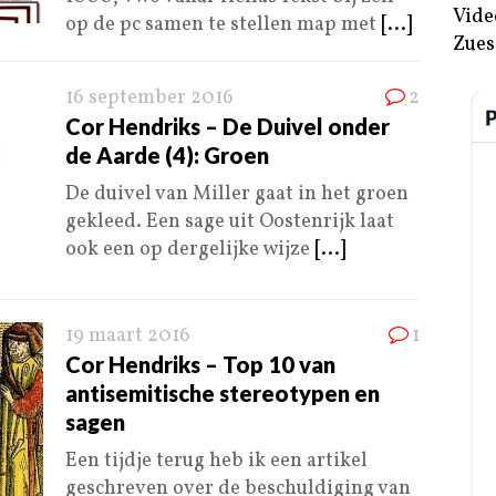
Vide
op de pc samen te stellen map met
[...]
Zues
16 september 2016
2
Cor Hendriks – De Duivel onder
de Aarde (4): Groen
De duivel van Miller gaat in het groen
gekleed. Een sage uit Oostenrijk laat
ook een op dergelijke wijze
[...]
19 maart 2016
1
Cor Hendriks – Top 10 van
antisemitische stereotypen en
sagen
Een tijdje terug heb ik een artikel
geschreven over de beschuldiging van