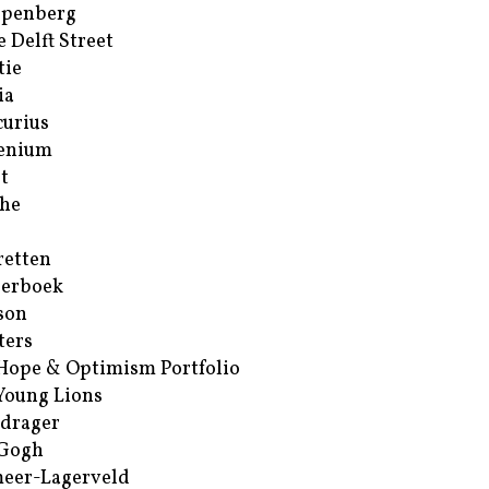
ppenberg
e Delft Street
tie
ia
urius
enium
t
he
retten
erboek
son
ters
Hope & Optimism Portfolio
Young Lions
drager
 Gogh
eer-Lagerveld