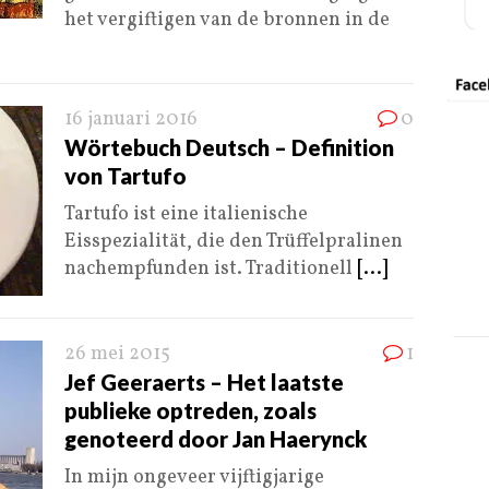
het vergiftigen van de bronnen in de
16 januari 2016
0
Wörtebuch Deutsch – Definition
von Tartufo
Tartufo ist eine italienische
Eisspezialität, die den Trüffelpralinen
nachempfunden ist. Traditionell
[...]
26 mei 2015
1
Jef Geeraerts – Het laatste
publieke optreden, zoals
genoteerd door Jan Haerynck
In mijn ongeveer vijftigjarige