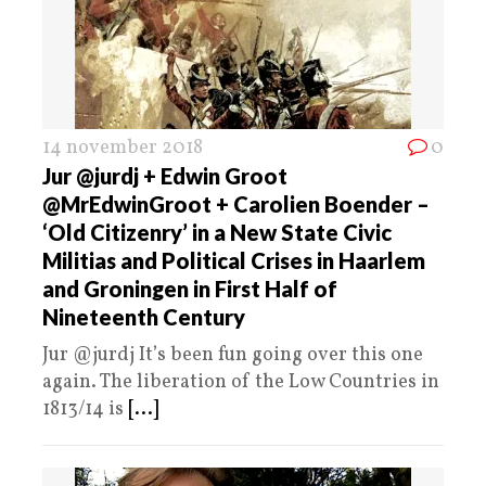
14 november 2018
0
Jur @jurdj + Edwin Groot
@MrEdwinGroot + Carolien Boender –
‘Old Citizenry’ in a New State Civic
Militias and Political Crises in Haarlem
and Groningen in First Half of
Nineteenth Century
Jur @jurdj It’s been fun going over this one
again. The liberation of the Low Countries in
1813/14 is
[...]