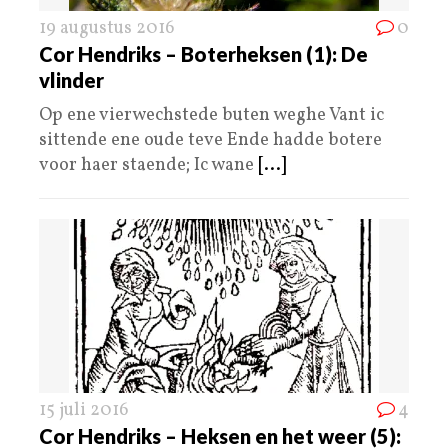
19 augustus 2016
0
Cor Hendriks – Boterheksen (1): De
vlinder
Op ene vierwechstede buten weghe Vant ic
sittende ene oude teve Ende hadde botere
voor haer staende; Ic wane
[...]
15 juli 2016
4
Cor Hendriks – Heksen en het weer (5):