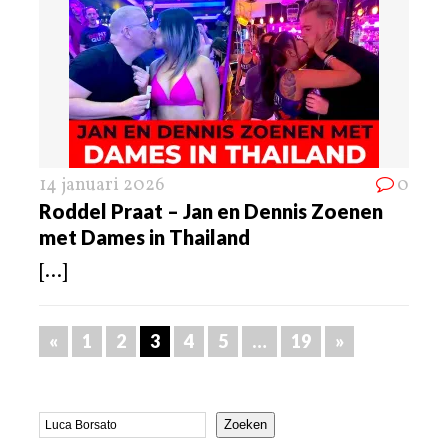
14 januari 2026
0
Roddel Praat – Jan en Dennis Zoenen
met Dames in Thailand
[...]
«
1
2
3
4
5
…
19
»
Zoeken