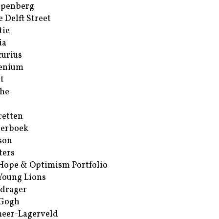
ppenberg
e Delft Street
tie
ia
urius
enium
t
he
retten
erboek
son
ters
Hope & Optimism Portfolio
Young Lions
drager
 Gogh
eer-Lagerveld