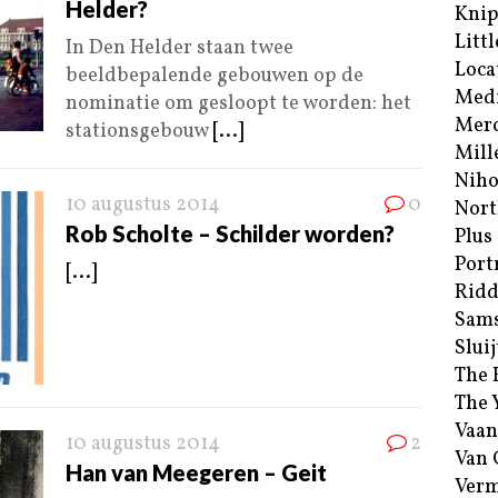
Helder?
Kni
Littl
In Den Helder staan twee
Loca
beeldbepalende gebouwen op de
Med
nominatie om gesloopt te worden: het
Merc
stationsgebouw
[...]
Mill
Niho
10 augustus 2014
0
Nort
Rob Scholte – Schilder worden?
Plus
Port
[...]
Ridd
Sam
Sluij
The 
The 
Vaan
10 augustus 2014
2
Van
Han van Meegeren – Geit
Verm