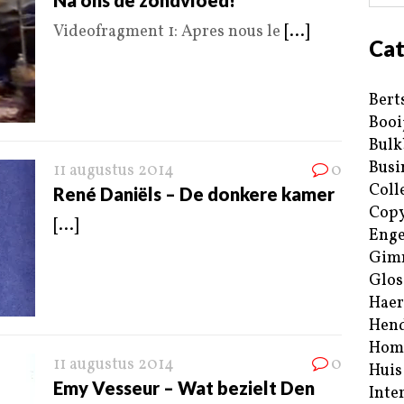
Na ons de zondvloed!
Videofragment 1: Apres nous le
[...]
Cat
Bert
Booi
Bulk
Busi
11 augustus 2014
0
Coll
René Daniëls – De donkere kamer
Copy
[...]
Enge
Gim
Glos
Haer
Hend
Hom
11 augustus 2014
0
Huis
Emy Vesseur – Wat bezielt Den
Inte