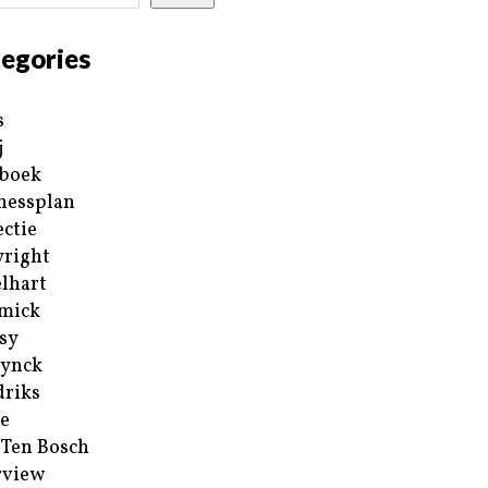
egories
s
j
boek
nessplan
ectie
right
lhart
mick
sy
ynck
riks
e
 Ten Bosch
rview