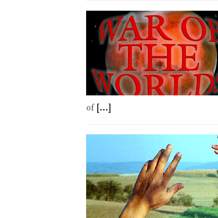
of
[...]