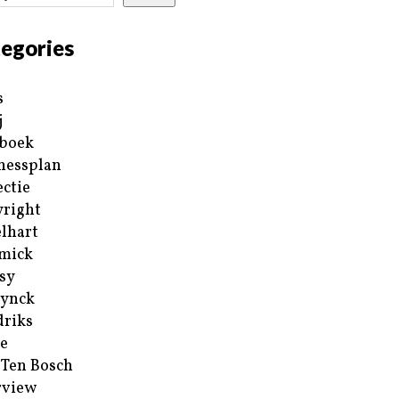
egories
s
j
boek
nessplan
ectie
right
lhart
mick
sy
ynck
riks
e
 Ten Bosch
rview