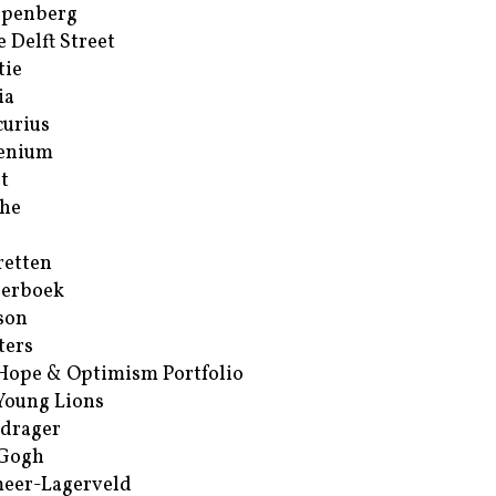
ppenberg
e Delft Street
tie
ia
urius
enium
t
he
retten
erboek
son
ters
Hope & Optimism Portfolio
Young Lions
drager
 Gogh
eer-Lagerveld