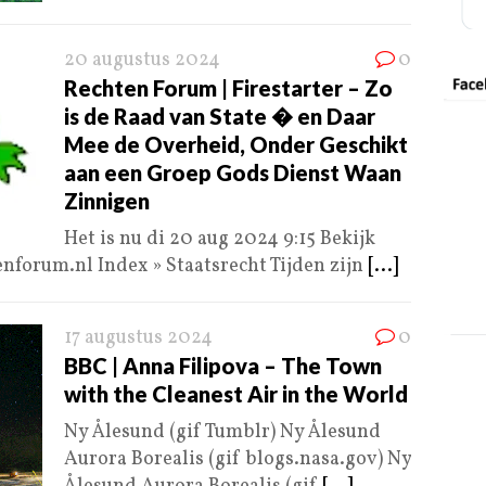
20 augustus 2024
0
Rechten Forum | Firestarter – Zo
is de Raad van State � en Daar
Mee de Overheid, Onder Geschikt
aan een Groep Gods Dienst Waan
Zinnigen
Het is nu di 20 aug 2024 9:15 Bekijk
forum.nl Index » Staatsrecht Tijden zijn
[...]
17 augustus 2024
0
BBC | Anna Filipova – The Town
with the Cleanest Air in the World
Ny Ålesund (gif Tumblr) Ny Ålesund
Aurora Borealis (gif blogs.nasa.gov) Ny