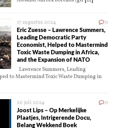
Ålesund Aurora Borealis (gif
[...]
17 augustus 2024
0
Eric Zuesse – Lawrence Summers,
Leading Democratic Party
Economist, Helped to Mastermind
Toxic Waste Dumping in Africa,
and the Expansion of NATO
Lawrence Summers, Leading
lped to Mastermind Toxic Waste Dumping in
26 juli 2024
0
Joost Lips – Op Merkelijke
Plaatjes, Intrigerende Docu,
Belang Wekkend Boek