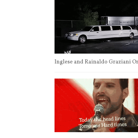
Inglese and Rainaldo Graziani O