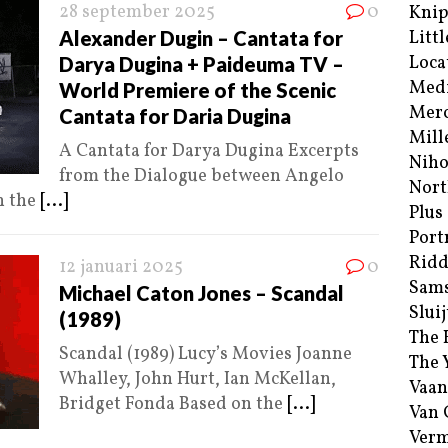
28 september 2025
0
Kni
Alexander Dugin – Cantata for
Littl
Loca
Darya Dugina + Paideuma TV –
Med
World Premiere of the Scenic
Merc
Cantata for Daria Dugina
Mill
A Cantata for Darya Dugina Excerpts
Niho
from the Dialogue between Angelo
Nort
n the
[...]
Plus
Port
Ridd
12 januari 2025
0
Sam
Michael Caton Jones – Scandal
Sluij
(1989)
The 
Scandal (1989) Lucy’s Movies Joanne
The 
Whalley, John Hurt, Ian McKellan,
Vaan
Bridget Fonda Based on the
[...]
Van
Verm