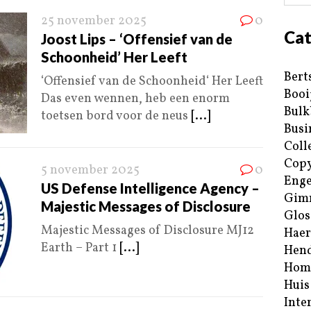
25 november 2025
0
Cat
Joost Lips – ‘Offensief van de
Schoonheid’ Her Leeft
Bert
‘Offensief van de Schoonheid‘ Her Leeft
Booi
Das even wennen, heb een enorm
Bulk
toetsen bord voor de neus
[...]
Busi
Coll
Copy
5 november 2025
0
Enge
US Defense Intelligence Agency –
Gim
Majestic Messages of Disclosure
Glos
Majestic Messages of Disclosure MJ12
Haer
Earth – Part 1
[...]
Hend
Hom
Huis
Inte