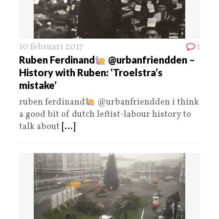
10 februari 2017
1
Ruben Ferdinand
‏@urbanfriendden –
History with Ruben: ‘Troelstra’s
mistake’
ruben ferdinand
‏@urbanfriendden i think
a good bit of dutch leftist-labour history to
talk about
[...]