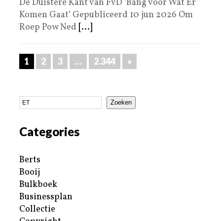
De Duistere Kant van FvD ‘Bang voor Wat Er
Komen Gaat‘ Gepubliceerd 10 jun 2026 Om
Roep Pow Ned
[...]
1
2
3
…
2.344
»
Zoeken
Categories
Berts
Booij
Bulkboek
Businessplan
Collectie