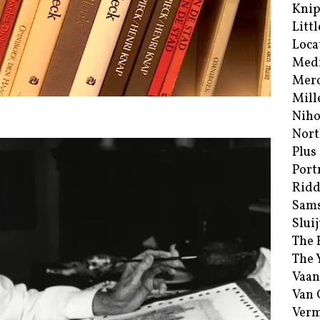
Kni
Littl
Loca
Med
Merc
Mill
Niho
Nort
Plus
Port
Ridd
Sam
Sluij
The 
The 
Vaan
Van
Verm