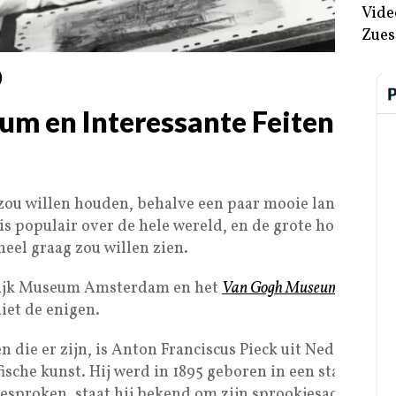
Vide
Zues
)
um en Interessante Feiten, We
zou willen houden, behalve een paar mooie landschappe
is populair over de hele wereld, en de grote hoeveelhe
eel graag zou willen zien.
lijk Museum Amsterdam en het
Van Gogh Museum
, de laa
niet de enigen.
 die er zijn, is Anton Franciscus Pieck uit Nederland, 
fische kunst. Hij werd in 1895 geboren in een stadje ge
gesproken, staat hij bekend om zijn sprookjesachtige 