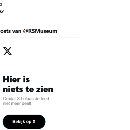
o
se
reld Beroemd
n en lieve mensen, is de kunst
id kunstmusea betekent dat je elk
tste die ’s werelds grootste Van
die bekend staat om zijn
naamd Den Helder in het prachtige
bosontwerpen die nog steeds