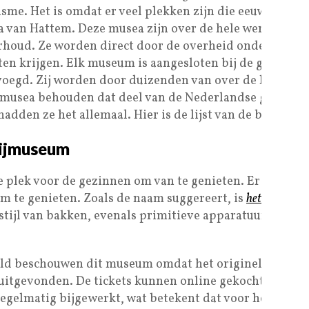
risme. Het is omdat er veel plekken zijn die eeuwen ou
ea van Hattem. Deze musea zijn over de hele wereld be
derhoud. Ze worden direct door de overheid onderhoude
eiten krijgen. Elk museum is aangesloten bij de gouver
evoegd. Zij worden door duizenden van over de hele w
musea behouden dat deel van de Nederlandse geschieden
adden ze het allemaal. Hier is de lijst van de beste m
rijmuseum
 plek voor de gezinnen om van te genieten. Er zijn ve
m te genieten. Zoals de naam suggereert, is
het Nederla
stijl van bakken, evenals primitieve apparatuur, is ook 
ld beschouwen dit museum omdat het originele artefact
 uitgevonden. De tickets kunnen online gekocht worden 
regelmatig bijgewerkt, wat betekent dat voor het plan