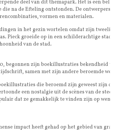
werpende deel van dit themapark. Het is een belangrijk 
e die na de Efteling ontstonden. De ontwerpers hebben
eurencombinaties, vormen en materialen.
ldingen in het gezin wortelen omdat zijn tweelingbroer
as. Pieck groeide op in een schilderachtige stad als Den
choonheid van de stad.
0, begonnen zijn boekillustraties bekendheid te krijge
tijdschrift, samen met zijn andere beroemde werken.
oekillustraties die beroemd zijn geweest zijn de Arabi
ertoonde een nostalgie uit de scènes van de steden en s
opulair dat ze gemakkelijk te vinden zijn op wenskaarte
mense impact heeft gehad op het gebied van grafische af