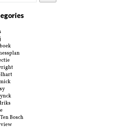
egories
s
j
boek
nessplan
ectie
right
lhart
mick
sy
ynck
riks
e
 Ten Bosch
rview