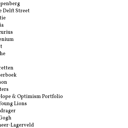
ppenberg
e Delft Street
tie
ia
urius
enium
t
he
retten
erboek
son
ters
Hope & Optimism Portfolio
Young Lions
drager
 Gogh
eer-Lagerveld