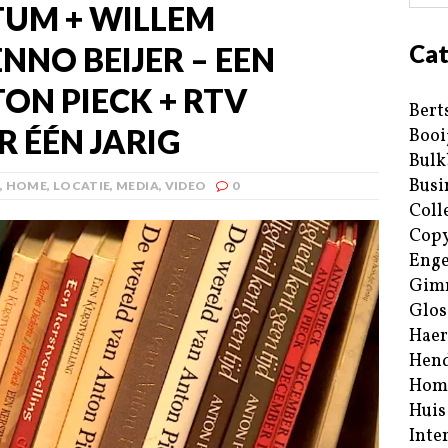
TUM + WILLEM
Cat
NO BEIJER – EEN
ON PIECK + RTV
Bert
R ÉÉN JARIG
Booi
Bulk
Busi
,
HOME
,
LOCATIE
,
MEDIA
,
VIDEO
0
Coll
Copy
Enge
Gim
Glos
Haer
Hend
Hom
Huis
Inte