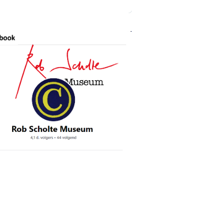
die van de dood van zijn vrouw trof
 zijn carrière begon in het jaar 1912.
one talent voor het maken van
an sprookjesachtige ontwerpen komt
aparken in Europa. Het heeft een