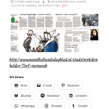
2 FEBRUARI 2016
BUSINESSPLAN
,
HOME
,
LOCATIE
,
MEDIA
,
PORTRETTEN
0
http://www.noordhollandsdagblad.nl/stadstreek/den
helder/?lref=menusub
Dit delen:
Print
E-mail
Pinterest
Bluesky
Nextdoor
LinkedIn
WhatsApp
Threads
Tumblr