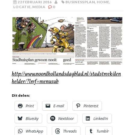
22 FEBRUARI 2016
BUSINESSPLAN
,
HOME
,
LOCATIE
,
MEDIA
0
http://www.noordhollandsdagblad.nl/stadstreek/den
helder/?lref=menusub
Dit delen:
Print
E-mail
Pinterest
Bluesky
Nextdoor
LinkedIn
WhatsApp
Threads
Tumblr