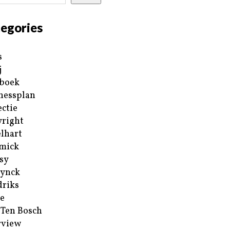
egories
s
j
boek
nessplan
ectie
right
lhart
mick
sy
ynck
riks
e
 Ten Bosch
rview