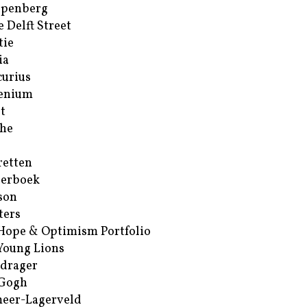
ppenberg
e Delft Street
tie
ia
urius
enium
t
he
retten
erboek
son
ters
Hope & Optimism Portfolio
Young Lions
drager
 Gogh
eer-Lagerveld