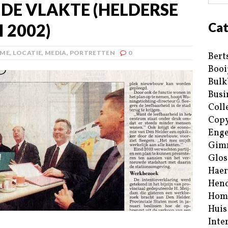
 DE VLAKTE (HELDERSE
Cat
 2002)
ME
,
LOCATIE
,
MEDIA
,
PORTRETTEN
0
Bert
Booi
Bulk
Busi
Coll
Copy
Enge
Gim
Glos
Haer
Hend
Hom
Huis
Inte