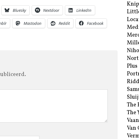
Kni
Bluesky
Nextdoor
LinkedIn
Littl
Loca
mblr
Mastodon
Reddit
Facebook
Med
Merc
Mill
Niho
Nort
Plus
Port
ubliceerd.
Ridd
Sam
Sluij
The 
The 
Vaan
Van
Verm