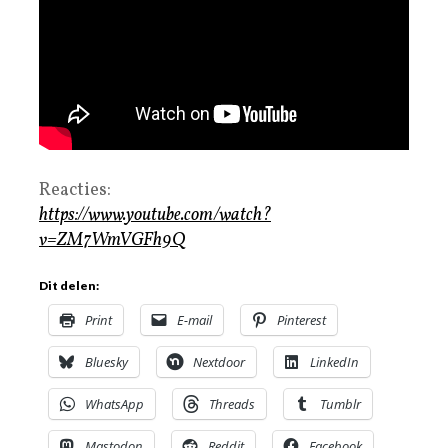
Reacties:
https://www.youtube.com/watch?
v=ZM7WmVGFh9Q
Dit delen:
Print
E-mail
Pinterest
Bluesky
Nextdoor
LinkedIn
WhatsApp
Threads
Tumblr
Mastodon
Reddit
Facebook