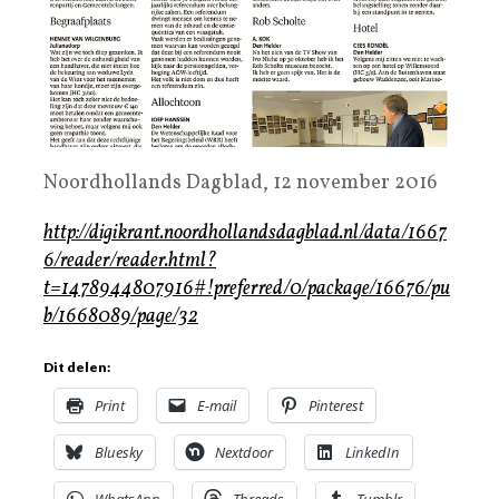
Noordhollands Dagblad, 12 november 2016
http://digikrant.noordhollandsdagblad.nl/data/1667
6/reader/reader.html?
t=1478944807916#!preferred/0/package/16676/pu
b/1668089/page/32
Dit delen:
Print
E-mail
Pinterest
Bluesky
Nextdoor
LinkedIn
WhatsApp
Threads
Tumblr