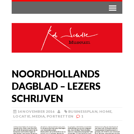
NOORDHOLLANDS
DAGBLAD – LEZERS
SCHRIJVEN
14 NOVEMBER 2016
BUSINESSPLAN
,
HOME
,
LOCATIE
,
MEDIA
,
PORTRETTEN
1