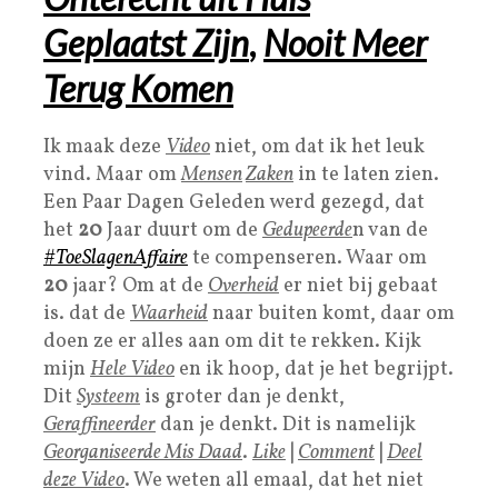
Geplaatst Zijn
,
Nooit Meer
Terug Komen
Ik maak deze
Video
niet, om dat ik het leuk
vind. Maar om
Mensen
Zaken
in te laten zien.
Een Paar Dagen Geleden werd gezegd, dat
het
20
Jaar duurt om de
Gedupeerde
n van de
#ToeSlagenAffaire
te compenseren. Waar om
20
jaar? Om at de
Overheid
er niet bij gebaat
is. dat de
Waarhei
d
naar buiten komt, daar om
doen ze er alles aan om dit te rekken. Kijk
mijn
Hele
Video
en ik hoop, dat je het begrijpt.
Dit
Systeem
is groter dan je denkt,
Geraffineerder
dan je denkt. Dit is namelijk
Georganiseerde Mis Daad
.
Like
|
Comment
|
Deel
deze Video
. We weten all emaal, dat het niet