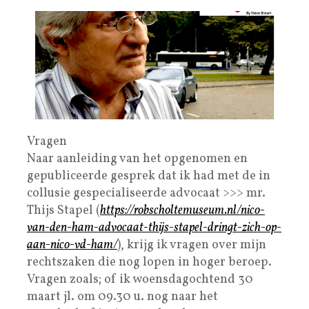
Vragen
Naar aanleiding van het opgenomen en
gepubliceerde gesprek dat ik had met de in
collusie gespecialiseerde advocaat >>> mr.
Thijs Stapel (
https://robscholtemuseum.nl/nico-
van-den-ham-advocaat-thijs-stapel-dringt-zich-op-
aan-nico-vd-ham/
), krijg ik vragen over mijn
rechtszaken die nog lopen in hoger beroep.
Vragen zoals; of ik woensdagochtend 30
maart jl. om 09.30 u. nog naar het