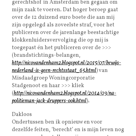
gerechtshof in Amsterdam ben gegaan om
mijn zaak te voeren. Dat hoger beroep gaat
over de 12 duizend euro boete die aan mij
zijn opgelegd als zoveelste straf, voor het
publiceren over de jarenlange beestachtige
klokkenluidersvervolging die op mij is
toegepast én het publiceren over de >>>
(brandstichtings-belangen,
http://nicovandenham2.blogspot.nl/2015/07/bewijs-
nederland-is-geen-rechtsstaat_65.html
) van
Misdaadgroep Woningcorporatie
Stadgenoot en haar >>> kliek
(
http://nicovandenham2.blogspot.nl/2014/03/na-
politieman-jack-druppers-ook.html
).
Dakloos
Ondertussen ben ik opnieuw en voor
dezelfde feiten, ‘berecht’ en is mijn leven nog