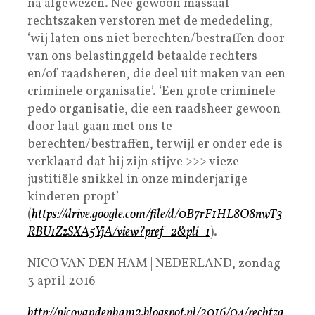
na afgewezen. Nee gewoon massaal
rechtszaken verstoren met de mededeling,
‘wij laten ons niet berechten/bestraffen door
van ons belastinggeld betaalde rechters
en/of raadsheren, die deel uit maken van een
criminele organisatie’. ‘Een grote criminele
pedo organisatie, die een raadsheer gewoon
door laat gaan met ons te
berechten/bestraffen, terwijl er onder ede is
verklaard dat hij zijn stijve >>> vieze
justitiële snikkel in onze minderjarige
kinderen propt’
(
https://drive.google.com/file/d/0B7rF1HL8O8nwT3
RBU1ZzSXA5YjA/view?pref=2&pli=1
).
NICO VAN DEN HAM | NEDERLAND, zondag
3 april 2016
http://nicovandenham2.blogspot.nl/2016/04/rechtza