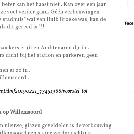
beter kan het haast niet . Kan over een jaar
eze voet verder gaan. Géén verbouwingen
 stadhuis” wat van Huib Broeke was, kan de
 dit gereed is !!!
oekers eruit en Ambtenaren d,r in .
s dicht bij het station en parkeren geen
en er zo in .
illemsoord .
/cnt/dmf20190221_73451966/voorstel-tot-
ca op Willemsoord
an nieuwe, glazen geveldelen is de verbouwing
llemsoord een stapje verder richting