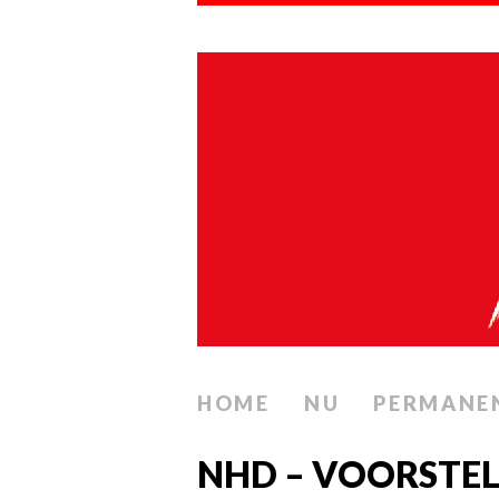
HOME
NU
PERMANE
NHD – VOORSTE