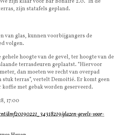
We zijn klaar voor Bar Bonaire 2.0.’’ In de
terras, zijn statafels gepland.
en van glas, kunnen voorbijgangers de
ed volgen.
 gehele hoogte van de gevel, ter hoogte van de
slaande terrasdeuren geplaatst. “Hiervoor
e meter, dan moeten we recht van overpad
 stuk terras”, vertelt Demoitié. Er komt geen
er koffie met gebak worden geserveerd.
8, 17:00
/cnt/dmf20190221_34318219/glazen-gevels-voor-