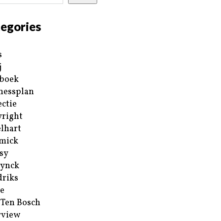
egories
s
j
boek
nessplan
ectie
right
lhart
mick
sy
ynck
riks
e
 Ten Bosch
rview