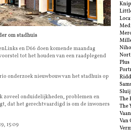
Kni
Littl
Loca
Med
Merc
der om stadhuis
Mill
Niho
roenLinks en D66 doen komende maandag
Nort
voorstel tot het houden van een raadplegend
Plus
Port
ario onderzoek nieuwbouw van het stadhuis op
Ridd
Sam
Sluij
oek zoveel onduidelijkheden, problemen en
The 
t, dat het gerechtvaardigd is om de inwoners
The 
Vaan
Van
9, 15:09
Verm