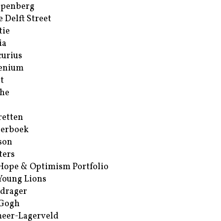
ppenberg
e Delft Street
tie
ia
urius
enium
t
he
retten
erboek
son
ters
Hope & Optimism Portfolio
Young Lions
drager
 Gogh
eer-Lagerveld