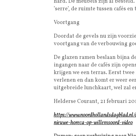
hard. De meubels zijn al besteld. 
’serre’, de ruimte tussen cafés en 
Voortgang
Doordat de gevels nu zijn voorzi
voortgang van de verbouwing go
De glazen ramen beslaan bijna de
ingangen naar de cafés zijn open
krijgen we een terras. Eerst twe
verlenen en dan komt er weer een
uitgebreide lunchkaart, wel zal 
Helderse Courant, 21 februari 201
https://www.noordhollandsdagblad.nl
nieuwe-horeca-op-willemsoord-video