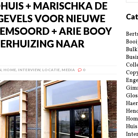
HUIS + MARISCHKA DE
Cat
 GEVELS VOOR NIEUWE
EMSOORD + ARIE BOOY
Bert
VERHUIZING NAAR
Booi
Bulk
Busi
Coll
N
,
HOME
,
INTERVIEW
,
LOCATIE
,
MEDIA
0
Copy
Enge
Gim
Glos
Haer
Hend
Hom
Huis
Inte