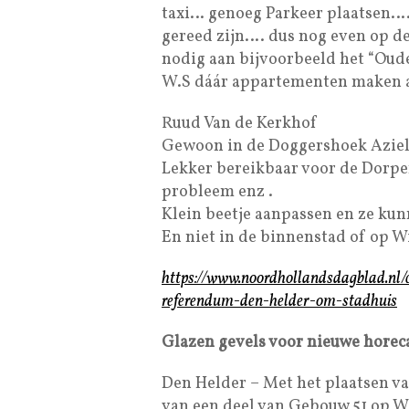
taxi… genoeg Parkeer plaatsen…. 
gereed zijn…. dus nog even op d
nodig aan bijvoorbeeld het “Oude
W.S dáár appartementen maken als
Ruud Van de Kerkhof
Gewoon in de Doggershoek Azielz
Lekker bereikbaar voor de Dorper
probleem enz .
Klein beetje aanpassen en ze kunn
En niet in de binnenstad of op W
https://www.noordhollandsdagblad.nl
referendum-den-helder-om-stadhuis
Glazen gevels voor nieuwe hore
Den Helder – Met het plaatsen v
van een deel van Gebouw 51 op Wi