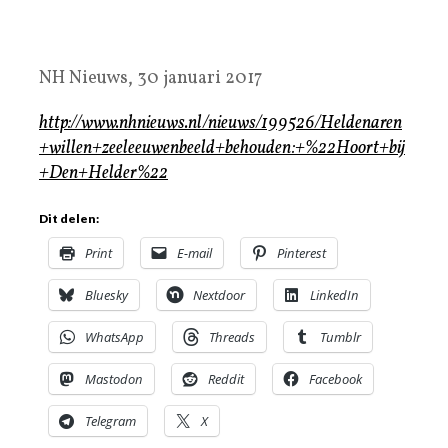
NH Nieuws, 30 januari 2017
http://www.nhnieuws.nl/nieuws/199526/Heldenaren
+willen+zeeleeuwenbeeld+behouden:+%22Hoort+bij
+Den+Helder%22
Dit delen:
Print
E-mail
Pinterest
Bluesky
Nextdoor
LinkedIn
WhatsApp
Threads
Tumblr
Mastodon
Reddit
Facebook
Telegram
X