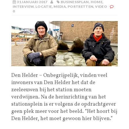
31 JANUARI 2017
BUSINESSPLAN
,
HOME
,
INTERVIEW
,
LOCATIE
,
MEDIA
,
PORTRETTEN
,
VIDEO
0
Den Helder – Onbegrijpelijk, vinden veel
inwoners van Den Helder het dat de
zeeleeuwen bij het station moeten
verdwijnen. Na de herinrichting van het
stationsplein is er volgens de opdrachtgever
geen plek meer voor het beeld. “Het hoort bij
Den Helder, het moet gewoon hier blijven.”