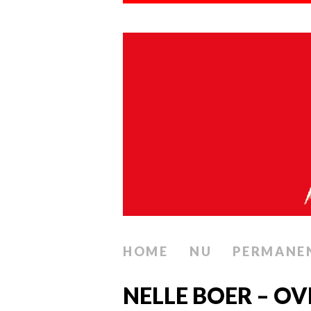
HOME
NU
PERMANE
NELLE BOER – O