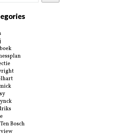
egories
s
j
boek
nessplan
ectie
right
lhart
mick
sy
ynck
riks
e
 Ten Bosch
rview