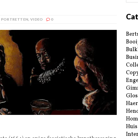
Cat
,
PORTRETTEN
,
VIDEO
0
Bert
Booi
Bulk
Busi
Coll
Copy
Enge
Gim
Glos
Haer
Hend
Hom
Huis
Inte