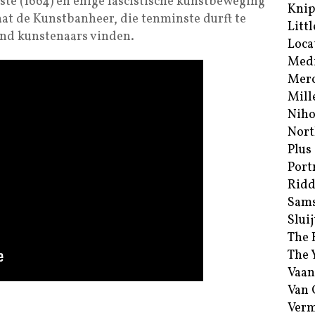
e (1664) en enige fascistische kunstbeweging
Kni
at de Kunstbanheer, die tenminste durft te
Littl
nd kunstenaars vinden.
Loca
Med
Merc
Mill
Niho
Nort
Plus
Port
Ridd
Sam
Sluij
The 
The 
Vaan
Van
Verm