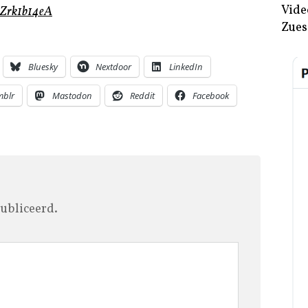
Vide
dZrk1b14eA
Zues
Bluesky
Nextdoor
LinkedIn
mblr
Mastodon
Reddit
Facebook
ubliceerd.