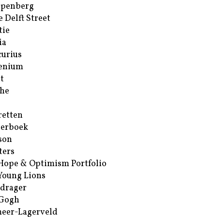
ppenberg
e Delft Street
tie
ia
urius
enium
t
he
retten
erboek
son
ters
Hope & Optimism Portfolio
Young Lions
drager
 Gogh
eer-Lagerveld