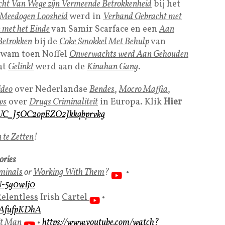
cht Van Wege zijn Vermeende Betrokkenheid
bij het
Meedogen Loosheid
werd in
Verband Gebracht met
 met het Einde
van Samir Scarface en een
Aan
Betrokken
bij de
Coke Smokkel
Met Behulp
van
wam toen Noffel
Onverwachts werd Aan Gehouden
at
Gelinkt
werd aan de
Kinahan Gang
.
ideo
over Nederlandse
Bendes
,
Mocro Maffia
,
ws
over
Drugs Criminaliteit
in Europa. Klik
Hier
l/UC_J5OC2opEZO2Jkkqbprvkg
 te Zetten
!
ories
minals
or
Working With Them
?
•
N-5g0wIj0
elentless
Irish
Cartel
•
CAfufpKDhA
it Man
•
https://www.youtube.com/watch?