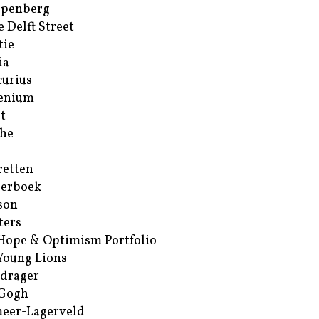
ppenberg
e Delft Street
tie
ia
urius
enium
t
he
retten
erboek
son
ters
Hope & Optimism Portfolio
Young Lions
drager
 Gogh
eer-Lagerveld