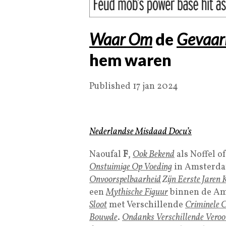
Waar Om
de
Gevaarl
hem waren
Published 17 jan 2024
Nederlandse Misdaad Docu’s
Naoufal
F
,
Ook Bekend
als Noffel o
Onstuimige Op Voeding
in Amsterda
Onvoorspelbaarheid
Z
ijn Eerste Jaren
een
M
ythische Figuur
binnen de A
Sloot
met Verschillende
Criminele 
Bouwde
.
Ondanks Verschillende
Veroo