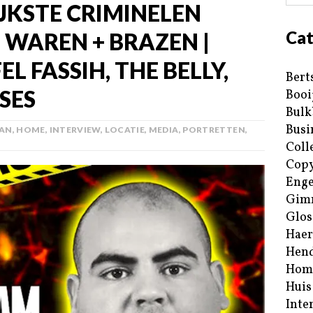
JKSTE CRIMINELEN
Cat
WAREN + BRAZEN |
L FASSIH, THE BELLY,
Bert
SES
Booi
Bulk
Busi
LAN
,
HOME
,
INTERVIEW
,
LOCATIE
,
MEDIA
,
PORTRETTEN
,
Coll
Copy
Enge
Gim
Glos
Haer
Hend
Hom
Huis
Inte