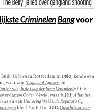
ijkste Criminelen
Bang
voor
f Buik,
Geboren
in Rotterdam in
1980
, kende een
m, waar zijn
Neiging tot Agressie
en
 Ken Merkte
.
In de Loop der Jaren
Veranderd
e hij in
msterdamse
Onder Wereld
, waar bij hij
Allianties
Crews
en een
Huivering Wekkende Reputatie Op
rdelingen
bleef Noffel tot
2012
Onzichtbaar voor