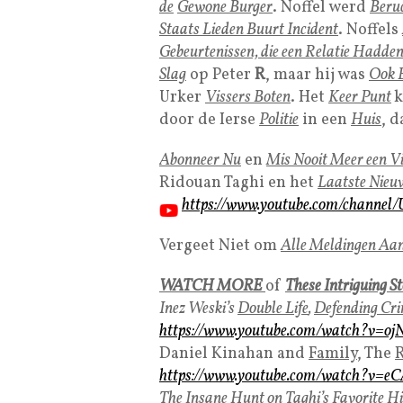
de
Gewone Burger
. Noffel werd
Beru
Staats Lieden Buurt Incident
. Noffels
Gebeurtenissen, die een Relatie Hadden
Slag
op Peter
R
, maar hij was
Ook 
Urker
Vissers Boten
. Het
Keer Punt
k
door de Ierse
Politie
in een
Huis
, d
Abonneer Nu
en
Mis Nooit Meer een V
Ridouan Taghi en het
Laatste Nieu
https://www.youtube.com/channe
Vergeet Niet om
Alle Meldingen Aan
WATCH MORE
of
These Intriguing St
Inez Weski’s
Double Life
,
Defending Cri
https://www.youtube.com/watch?v=oj
Daniel Kinahan and
Family
, The
R
https://www.youtube.com/watch?v=e
The
Insane Hunt
on Taghi’s
Favorite H