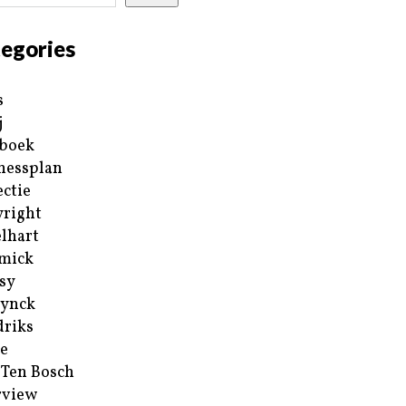
egories
s
j
boek
nessplan
ectie
right
lhart
mick
sy
ynck
riks
e
 Ten Bosch
rview