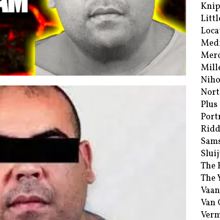
Kni
Littl
Loca
Med
Merc
Mill
Niho
Nort
Plus
Port
Ridd
Sam
Sluij
The 
The 
Vaan
Van
Verm