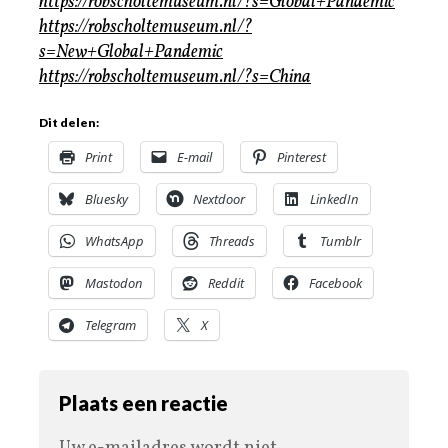
https://robscholtemuseum.nl/?s=Global+Pandemic
https://robscholtemuseum.nl/?
s=New+Global+Pandemic
https://robscholtemuseum.nl/?s=China
Dit delen:
Print
E-mail
Pinterest
Bluesky
Nextdoor
LinkedIn
WhatsApp
Threads
Tumblr
Mastodon
Reddit
Facebook
Telegram
X
Plaats een reactie