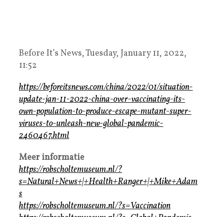
Before It’s News, Tuesday, January 11, 2022,
11:52
https://beforeitsnews.com/china/2022/01/situation-
update-jan-11-2022-china-over-vaccinating-its-
own-population-to-produce-escape-mutant-super-
viruses-to-unleash-new-global-pandemic-
2460467.html
Meer informatie
https://robscholtemuseum.nl/?
s=Natural+News+|+Health+Ranger+|+Mike+Adam
s
https://robscholtemuseum.nl/?s=Vaccination