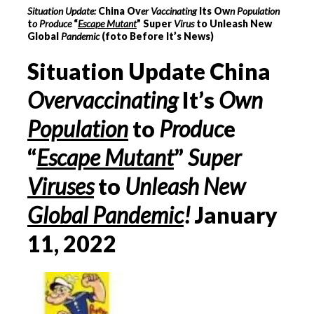
Situation Update:
China Ov
er Vaccinating
Its Ow
n Population
t
o Produce
“
Escape Mutant
” Super
Virus
to Unleash New
Global
Pandemic
(foto Before It’s News)
Situation Update China
Overvaccinating
It’s
Own
Population
to
Produc
e
“
Escape Mutant
”
Super
Viruses
to
Unleash New
Global Pandemic
!
January
11, 2022