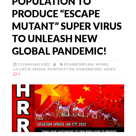
POPULATION TO
PRODUCE “ESCAPE
MUTANT” SUPER VIRUS
TO UNLEASH NEW
GLOBAL PANDEMIC!
11 JANUARI 2022
BUSINESSPLAN
,
HOME
,
LOCATIE
,
MEDIA
,
PORTRETTEN
,
RIDDERBOEK
,
VIDEO
0