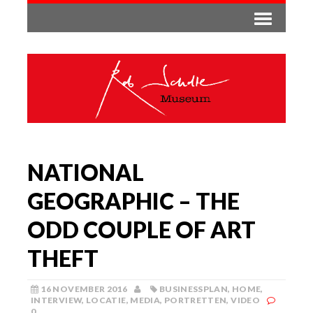
NATIONAL
GEOGRAPHIC – THE
ODD COUPLE OF ART
THEFT
16 NOVEMBER 2016
BUSINESSPLAN
,
HOME
,
INTERVIEW
,
LOCATIE
,
MEDIA
,
PORTRETTEN
,
VIDEO
0