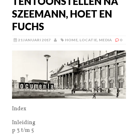
TENTOONSTELLEN NA
SZEEMANN, HOET EN
FUCHS
21 JANUARI 2017
HOME
,
LOCATIE
,
MEDIA
0
Index
Inleiding
p 3 t/m 5