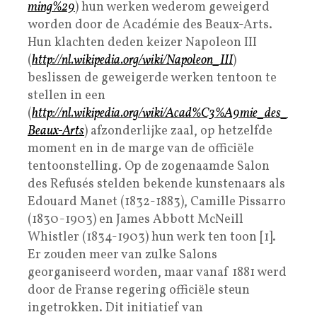
ming%29
) hun werken wederom geweigerd
worden door de Académie des Beaux-Arts.
Hun klachten deden keizer Napoleon III
(
http://nl.wikipedia.org/wiki/Napoleon_III
)
beslissen de geweigerde werken tentoon te
stellen in een
(
http://nl.wikipedia.org/wiki/Acad%C3%A9mie_des_
Beaux-Arts
) afzonderlijke zaal, op hetzelfde
moment en in de marge van de officiële
tentoonstelling. Op de zogenaamde Salon
des Refusés stelden bekende kunstenaars als
Edouard Manet (1832-1883), Camille Pissarro
(1830-1903) en James Abbott McNeill
Whistler (1834-1903) hun werk ten toon [1].
Er zouden meer van zulke Salons
georganiseerd worden, maar vanaf 1881 werd
door de Franse regering officiële steun
ingetrokken. Dit initiatief van