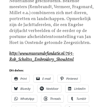
Nederlandse geschiedenis. Bekende
meesters (Rembrandt, Vermeer, Fragonard,
Millet e.a.) combineren zich met dieren,
portretten en landschappen. Opmerkelijk
zijn de Jachttaferelen, die een Engelse
drijfjacht verbeelden of de eerder op de
postume afscheidstentoonstelling van Jan
Hoet in Oostende getoonde Zeegezichten.
http://www.museumdefundatie.nl/765-
Rob_Scholtes_Embroidery_Show.html
Dit delen:
Print
E-mail
Pinterest
Bluesky
Nextdoor
LinkedIn
WhatsApp
Threads
Tumblr