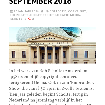
SEPTEMBER 2016
26 JANUARI 2016
COLLECTIE
,
COPYRIGHT
,
HOME
,
LITTLE DELFT STREET
,
LOCATIE
,
MEDIA
,
SLUIJTERS
2
In het werk van Rob Scholte (Amsterdam,
1958) is en blijft copyright een steeds
terugkerend thema. Ook in zijn ‘Embroidery
Show’ die vanaf 30 april in Zwolle te zien is.
Tien jaar geleden begint Scholte, terug in
Nederland na jarenlang verblijf in het