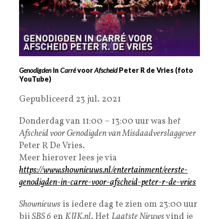
Genodigden
in
Carré
voor
Afscheid
Peter R de Vries (foto
YouTube)
Gepubliceerd 23 jul. 2021
Donderdag van 11:00 – 13:00 uur was he
t
Afscheid voor Genodigden van Misdaadverslaggever
Peter R De Vries.
Meer hierover lees je via
https://www.shownieuws.nl/entertainment/eerste-
genodigden-in-carre-voor-afscheid-peter-r-de-vries
Shownieuws
is iedere dag te zien om 23:00 uur
bij
SBS 6
en
KIJK.nl
. Het
Laatste Nieuws
vind je