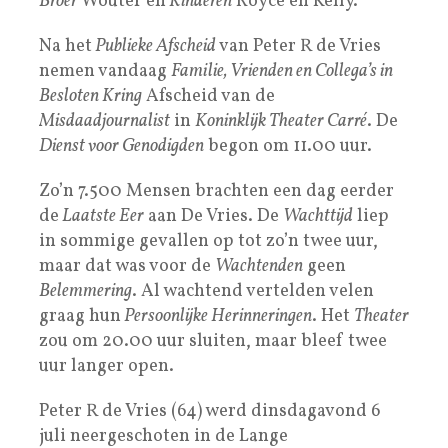
Broer
Wouter en
Kinderen
Royce en Kelly.
Na het
Publieke Afscheid
van Peter R de Vries
nemen vandaag
Familie, Vrienden en Collega’s in
Besloten Kring
Afscheid van de
Misdaadjournalist
in
Koninklijk Theater Carré
. De
Dienst voor Genodigden
begon om 11.00 uur.
Zo’n 7.500 Mensen brachten een dag eerder
de
Laatste Eer
aan De Vries. De
Wachttijd
liep
in sommige gevallen op tot zo’n twee uur,
maar dat was voor de
Wachtenden
geen
Belemmering
. Al wachtend vertelden velen
graag hun
Persoonlijke Herinneringen
. Het
Theater
zou om 20.00 uur sluiten, maar bleef twee
uur langer open.
Peter R de Vries (64) werd dinsdagavond 6
juli neergeschoten in de Lange