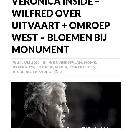
VERONICA INSIDE –
WILFRED OVER
UITVAART + OMROEP
WEST – BLOEMEN BIJ
MONUMENT
24 JULI 2021
BUSINESSPLAN
,
HOME
,
INTERVIEW
,
LOCATIE
,
MEDIA
,
PORTRETTEN
,
RIDDERBOEK
,
VIDEO
0