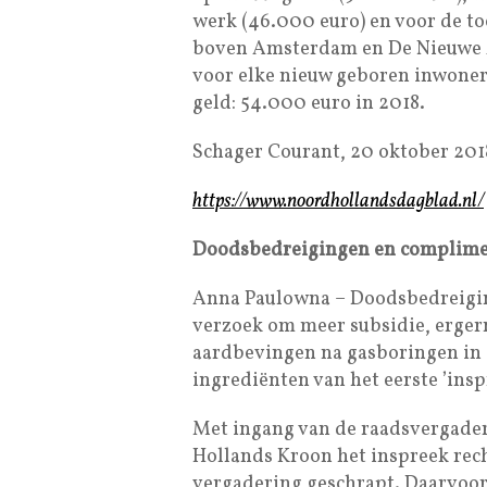
werk (46.000 euro) en voor de t
boven Amsterdam en De Nieuwe A
voor elke nieuw geboren inwoner
geld: 54.000 euro in 2018.
Schager Courant, 20 oktober 201
https://www.noordhollandsdagblad.nl/
Doodsbedreigingen en compliment
Anna Paulowna – Doodsbedreigin
verzoek om meer subsidie, ergern
aardbevingen na gasboringen in
ingrediënten van het eerste ’ins
Met ingang van de raadsvergade
Hollands Kroon het inspreek rech
vergadering geschrapt. Daarvoor 