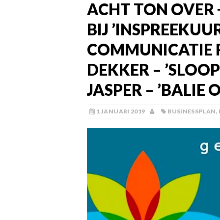
ACHT TON OVER
BIJ ’INSPREEKUU
COMMUNICATIE R
DEKKER – ’SLOO
JASPER – ’BALIE
1 JANUARI 2019
BUSINESSPLAN
,