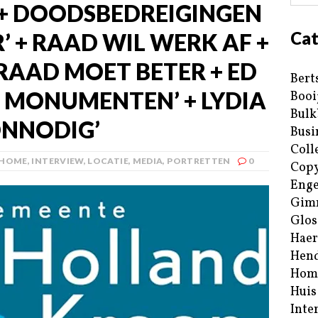
 + DOODSBEDREIGINGEN
Cat
R’ + RAAD WIL WERK AF +
AAD MOET BETER + ED
Bert
P MONUMENTEN’ + LYDIA
Booi
Bulk
 ONNODIG’
Busi
Coll
HOME
,
INTERVIEW
,
LOCATIE
,
MEDIA
,
PORTRETTEN
0
Copy
Enge
Gim
Glos
Haer
Hend
Hom
Huis
Inte