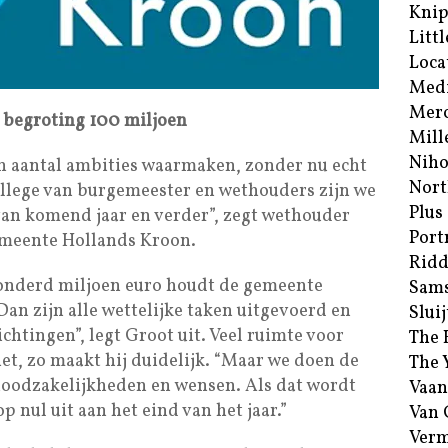
Kni
Littl
Loca
Med
Merc
p begroting 100 miljoen
Mill
Niho
 aantal ambities waarmaken, zonder nu echt
Nort
ollege van burgemeester en wethouders zijn we
Plus
van komend jaar en verder”, zegt wethouder
Port
emeente Hollands Kroon.
Ridd
onderd miljoen euro houdt de gemeente
Sam
an zijn alle wettelijke taken uitgevoerd en
Sluij
htingen”, legt Groot uit. Veel ruimte voor
The 
niet, zo maakt hij duidelijk. “Maar we doen de
The 
oodzakelijkheden en wensen. Als dat wordt
Vaan
nul uit aan het eind van het jaar.”
Van
Verm