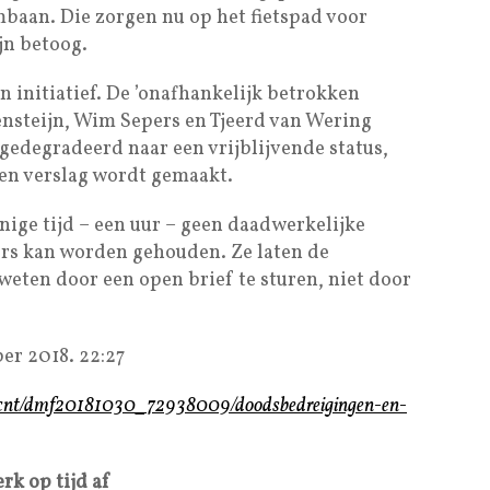
mbaan. Die zorgen nu op het fietspad voor
ijn betoog.
n initiatief. De ’onafhankelijk betrokken
steijn, Wim Sepers en Tjeerd van Wering
 gedegradeerd naar een vrijblijvende status,
een verslag wordt gemaakt.
nige tijd – een uur – geen daadwerkelijke
ers kan worden gehouden. Ze laten de
ten door een open brief te sturen, niet door
er 2018. 22:27
l/cnt/dmf20181030_72938009/doodsbedreigingen-en-
k op tijd af