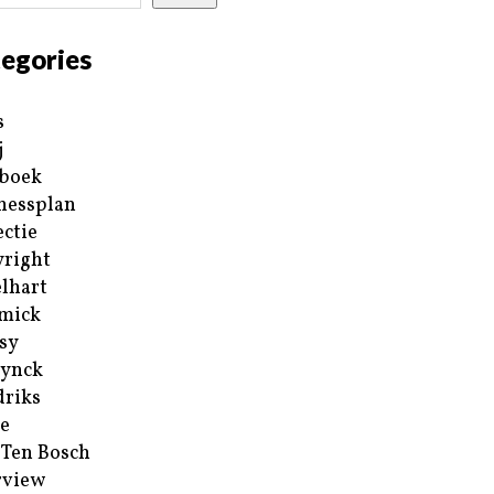
egories
s
j
boek
nessplan
ectie
right
lhart
mick
sy
ynck
riks
e
 Ten Bosch
rview