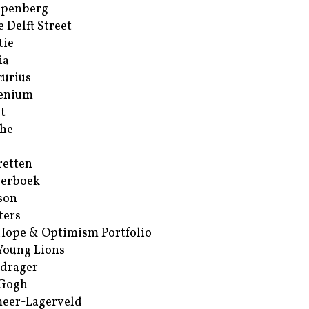
ppenberg
e Delft Street
tie
ia
urius
enium
t
he
retten
erboek
son
ters
Hope & Optimism Portfolio
Young Lions
drager
 Gogh
eer-Lagerveld