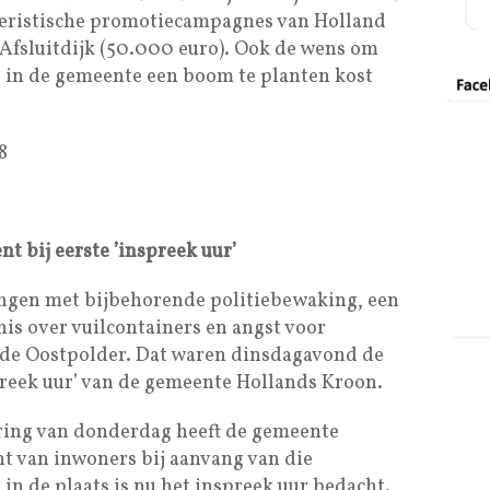
oeristische promotiecampagnes van Holland
fsluitdijk (50.000 euro). Ook de wens om
 in de gemeente een boom te planten kost
8
 bij eerste ’inspreek uur’
gen met bijbehorende politiebewaking, een
is over vuilcontainers en angst voor
 de Oostpolder. Dat waren dinsdagavond de
preek uur’ van de gemeente Hollands Kroon.
ring van donderdag heeft de gemeente
t van inwoners bij aanvang van die
in de plaats is nu het inspreek uur bedacht.